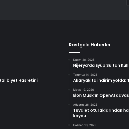
Rastgele Haberler
Kasım 20, 2025
Nijerya’da Eyüp Sultan Külli
Temmuz 14, 2026
alibiyet Hasretini
Akaryakıta indirim yolda: 
Mayıs 19, 2026
Elon Musk’ın OpenAI dava
Ağustos 26, 2025
Tuvalet oturaklarından hast
koydu
Haziran 10, 2025