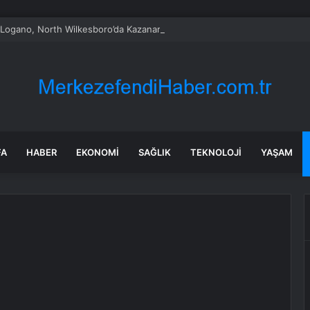
Logano, North Wilkesboro’da Kazanarak Galibiyet Hasretini Sonlandırdı
FA
HABER
EKONOMI
SAĞLIK
TEKNOLOJI
YAŞAM