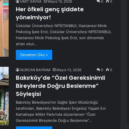
ÜMİT SAVĞA
Mayıs 15, 2026
0
0
Her öfkeli genç şiddete
yönelmiyor!
Üsküdar Üniversitesi NPİSTANBUL Hastanesi Klinik
Psikolog İpek Erol, Üsküdar Üniversitesi NPİSTANBUL
Hastanesi Klinik Psikolog İpek Erol, son dönemde
artan okul…
Devamını Oku »
NURCAN BAYRAM
Mayıs 13, 2026
0
0
Bakırköy’de “Özel Gereksinimli
Bireylerde Doğru Beslenme”
Söyleşisi
Bakırköy Belediyesi’nin Sağlık İşleri Müdürlüğü
tarafından, Bakırköy Belediyesi Engelsiz Yaşam Evi
Kartaltepe Millet Parkı’nda düzenlenen “Özel
Gereksinimli Bireylerde Doğru Beslenme”…