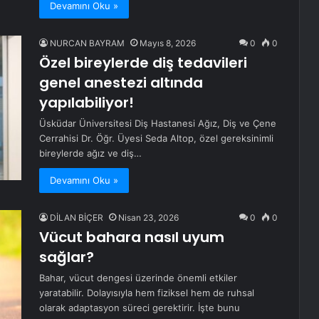
Devamını Oku »
NURCAN BAYRAM
Mayıs 8, 2026
0
0
Özel bireylerde diş tedavileri
genel anestezi altında
yapılabiliyor!
Üsküdar Üniversitesi Diş Hastanesi Ağız, Diş ve Çene
Cerrahisi Dr. Öğr. Üyesi Seda Altop, özel gereksinimli
bireylerde ağız ve diş…
Devamını Oku »
DİLAN BİÇER
Nisan 23, 2026
0
0
Vücut bahara nasıl uyum
sağlar?
Bahar, vücut dengesi üzerinde önemli etkiler
yaratabilir. Dolayısıyla hem fiziksel hem de ruhsal
olarak adaptasyon süreci gerektirir. İşte bunu