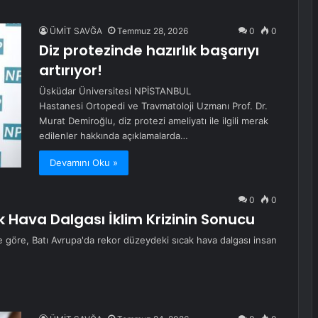
ÜMİT SAVĞA
Temmuz 28, 2026
0
0
Diz protezinde hazırlık başarıyı
artırıyor!
Üsküdar Üniversitesi NPİSTANBUL
Hastanesi Ortopedi ve Travmatoloji Uzmanı Prof. Dr.
Murat Demiroğlu, diz protezi ameliyatı ile ilgili merak
edilenler hakkında açıklamalarda…
Devamını Oku »
0
0
k Hava Dalgası İklim Krizinin Sonucu
 göre, Batı Avrupa'da rekor düzeydeki sıcak hava dalgası insan