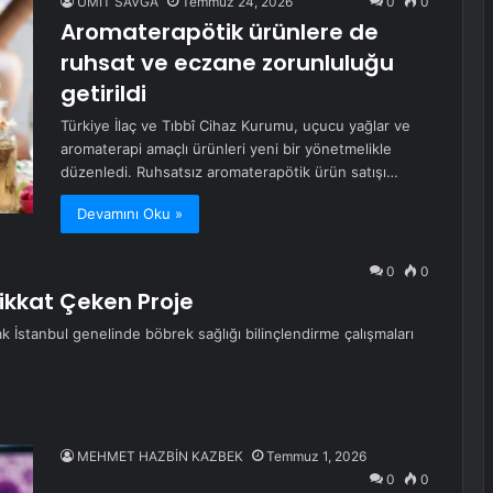
ÜMİT SAVĞA
Temmuz 24, 2026
0
0
Aromaterapötik ürünlere de
ruhsat ve eczane zorunluluğu
getirildi
Türkiye İlaç ve Tıbbî Cihaz Kurumu, uçucu yağlar ve
aromaterapi amaçlı ürünleri yeni bir yönetmelikle
düzenledi. Ruhsatsız aromaterapötik ürün satışı…
Devamını Oku »
0
0
Dikkat Çeken Proje
rak İstanbul genelinde böbrek sağlığı bilinçlendirme çalışmaları
MEHMET HAZBİN KAZBEK
Temmuz 1, 2026
0
0