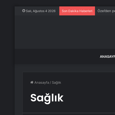
Özel’den pe
Salı, Ağustos 4 2026
Son Dakika Haberleri
ANASAY
Anasayfa
/
Sağlık
Sağlık