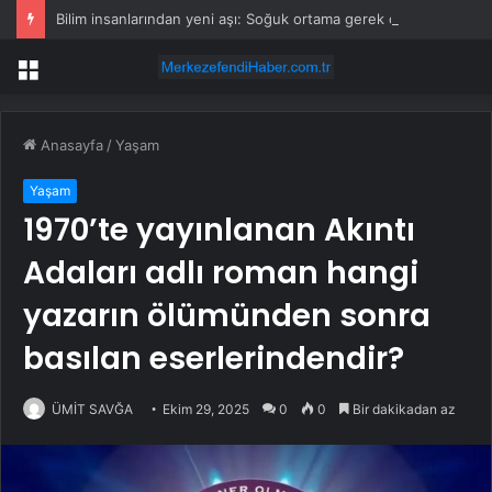
Bilim insanlarından yeni aşı: Soğuk ortama gerek duymayan toz aşı geliştirildi
Menü
Anasayfa
/
Yaşam
Yaşam
1970’te yayınlanan Akıntı
Adaları adlı roman hangi
yazarın ölümünden sonra
basılan eserlerindendir?
ÜMİT SAVĞA
Ekim 29, 2025
0
0
Bir dakikadan az