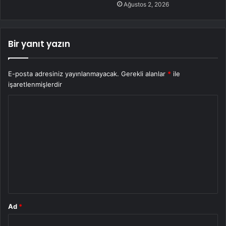
Ağustos 2, 2026
Bir yanıt yazın
E-posta adresiniz yayınlanmayacak.
Gerekli alanlar
*
ile
işaretlenmişlerdir
Y
o
r
u
m
*
Ad
*