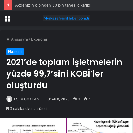
Akdeniz’in dibinden 50 bin tanesi çıkarıldı
Menü
Anasayfa
/
Ekonomi
Ekonomi
2021’de toplam işletmelerin
yüzde 99,7’sini KOBİ’ler
oluşturdu
ESRA ÖCALAN
Ocak 8, 2023
0
7
3 dakika okuma süresi