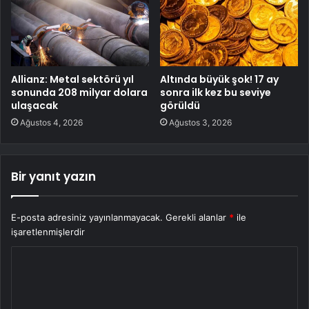
Allianz: Metal sektörü yıl
Altında büyük şok! 17 ay
sonunda 208 milyar dolara
sonra ilk kez bu seviye
ulaşacak
görüldü
Ağustos 4, 2026
Ağustos 3, 2026
Bir yanıt yazın
E-posta adresiniz yayınlanmayacak.
Gerekli alanlar
*
ile
işaretlenmişlerdir
Y
o
r