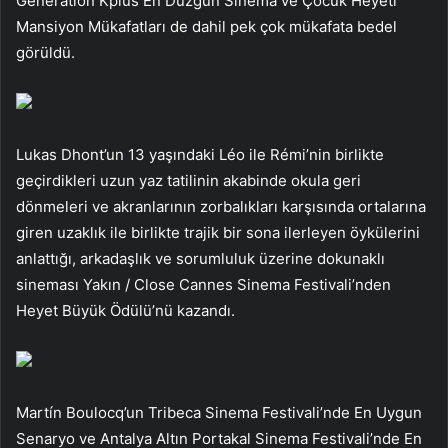
Generation Kplus En Düzgün Sinema ve Çocuk Heyeti
Mansiyon Mükafatları de dahil pek çok mükafata bedel
görüldü.
Lukas Dhont’un 13 yaşındaki Léo ile Rémi’nin birlikte
geçirdikleri uzun yaz tatilinin akabinde okula geri
dönmeleri ve akranlarının zorbalıkları karşısında ortalarına
giren uzaklık ile birlikte trajik bir sona ilerleyen öykülerini
anlattığı, arkadaşlık ve sorumluluk üzerine dokunaklı
sineması Yakın / Close Cannes Sinema Festivali’nden
Heyet Büyük Ödülü’nü kazandı.
Martín Boulocq’un Tribeca Sinema Festivali’nde En Uygun
Senaryo ve Antalya Altın Portakal Sinema Festivali’nde En