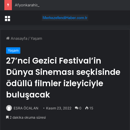
Afyonkarahisar’da Tarımda Zararlı Takip Devam Ediyor
Menü
Anasayfa
/
Yaşam
Yaşam
27’nci Gezici Festival’in
Dünya Sineması seçkisinde
ödüllü filmler izleyiciyle
buluşacak
ESRA ÖCALAN
Kasım 23, 2022
0
15
2 dakika okuma süresi