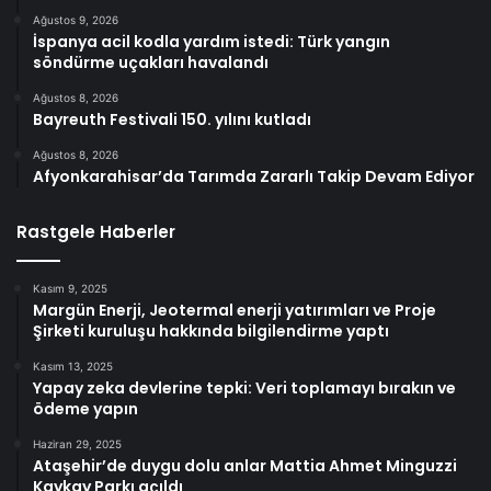
Ağustos 9, 2026
İspanya acil kodla yardım istedi: Türk yangın
söndürme uçakları havalandı
Ağustos 8, 2026
Bayreuth Festivali 150. yılını kutladı
Ağustos 8, 2026
Afyonkarahisar’da Tarımda Zararlı Takip Devam Ediyor
Rastgele Haberler
Kasım 9, 2025
Margün Enerji, Jeotermal enerji yatırımları ve Proje
Şirketi kuruluşu hakkında bilgilendirme yaptı
Kasım 13, 2025
Yapay zeka devlerine tepki: Veri toplamayı bırakın ve
ödeme yapın
Haziran 29, 2025
Ataşehir’de duygu dolu anlar Mattia Ahmet Minguzzi
Kaykay Parkı açıldı