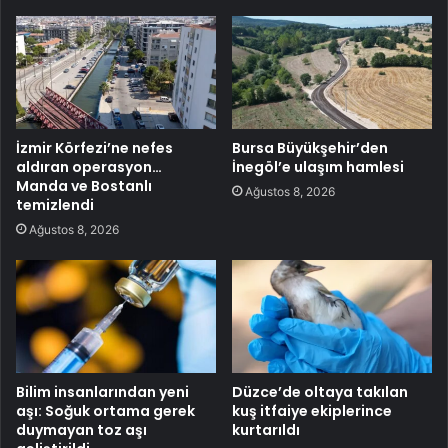
İzmir Körfezi’ne nefes
Bursa Büyükşehir’den
aldıran operasyon…
İnegöl’e ulaşım hamlesi
Manda ve Bostanlı
Ağustos 8, 2026
temizlendi
Ağustos 8, 2026
Bilim insanlarından yeni
Düzce’de oltaya takılan
aşı: Soğuk ortama gerek
kuş itfaiye ekiplerince
duymayan toz aşı
kurtarıldı