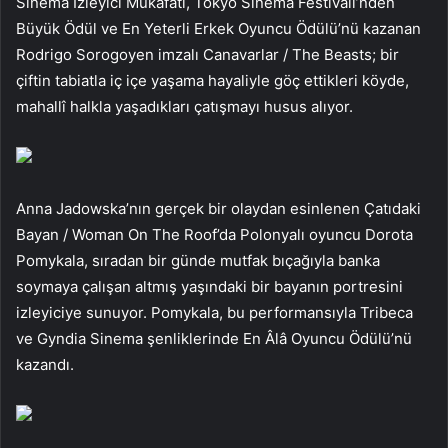
Sinema İzleyici Mükafatı, Tokyo Sinema Festivali’nden
Büyük Ödül ve En Yeterli Erkek Oyuncu Ödülü’nü kazanan
Rodrigo Sorogoyen imzalı Canavarlar / The Beasts; bir
çiftin tabiatla iç içe yaşama hayaliyle göç ettikleri köyde,
mahallî halkla yaşadıkları çatışmayı husus alıyor.
Anna Jadowska’nın gerçek bir olaydan esinlenen Çatıdaki
Bayan / Woman On The Roof’da Polonyalı oyuncu Dorota
Pomykala, sıradan bir günde mutfak bıçağıyla banka
soymaya çalışan altmış yaşındaki bir bayanın portresini
izleyiciye sunuyor. Pomykala, bu performansıyla Tribeca
ve Gyndia Sinema şenliklerinde En Âlâ Oyuncu Ödülü’nü
kazandı.