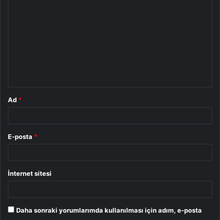
o
r
u
m
*
Ad
*
E-posta
*
İnternet sitesi
Daha sonraki yorumlarımda kullanılması için adım, e-posta