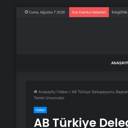
İnegöl’d
Cuma, Ağustos 7 2026
Son Dakika Haberleri
ANASAY
Anasayfa
/
Haber
/
AB Türkiye Delegasyonu Başkan
Temel Unsurudur
Haber
AB Türkiye Del