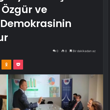
 Özgür ve
 Demokrasinin
ur
0
8
Bir dakikadan az
VKontakte
Odnoklassniki
Pocket