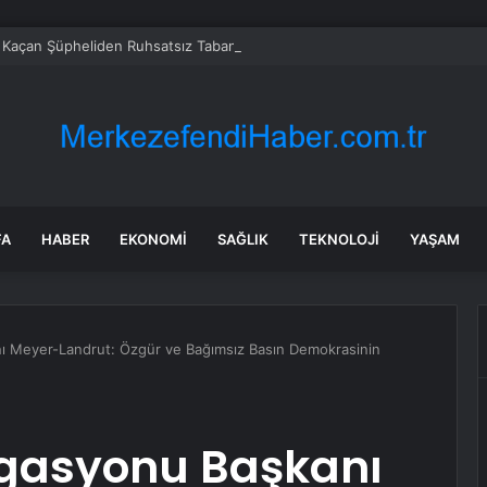
e Kaçan Şüpheliden Ruhsatsız Tabanca Çıktı
FA
HABER
EKONOMI
SAĞLIK
TEKNOLOJI
YAŞAM
ı Meyer-Landrut: Özgür ve Bağımsız Basın Demokrasinin
egasyonu Başkanı