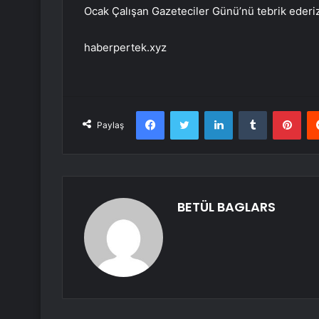
Ocak Çalışan Gazeteciler Günü’nü tebrik ederiz
haberpertek.xyz
Facebook
Twitter
LinkedIn
Tumblr
Pint
Paylaş
BETÜL BAGLARS