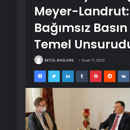
Meyer-Landrut:
Bağımsız Basın
Temel Unsurud
BETÜL BAGLARS
Ocak 11, 2023
Facebook
Twitter
LinkedIn
Tumblr
Pinterest
Reddit