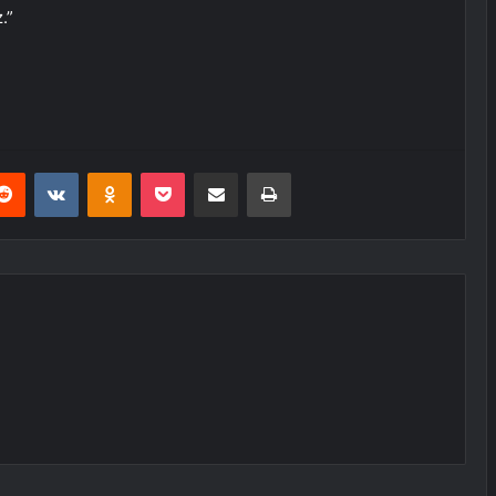
.”
erest
Reddit
VKontakte
Odnoklassniki
Pocket
E-Posta ile paylaş
Yazdır