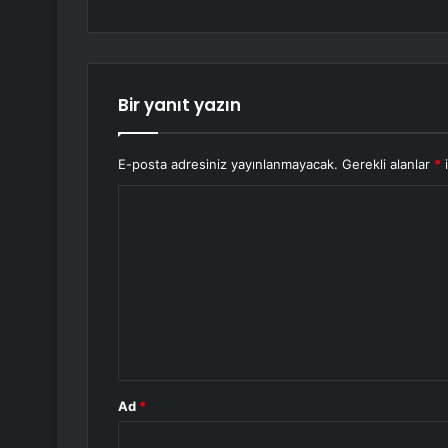
Bir yanıt yazın
E-posta adresiniz yayınlanmayacak.
Gerekli alanlar
*
i
Y
o
r
u
m
*
Ad
*