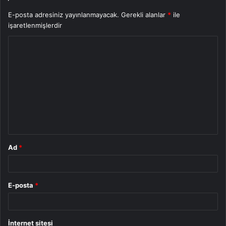
E-posta adresiniz yayınlanmayacak.
Gerekli alanlar
*
ile
işaretlenmişlerdir
Y
o
r
u
m
*
Ad
*
E-posta
*
İnternet sitesi