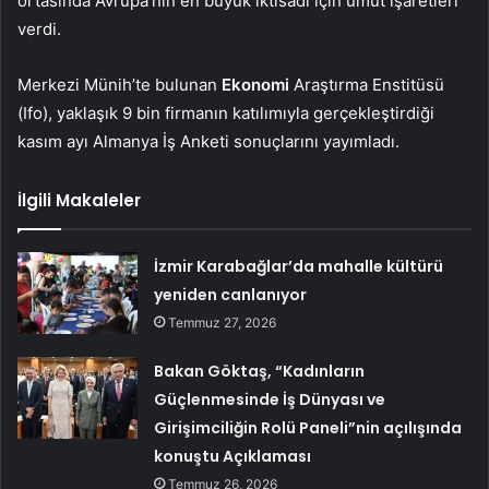
ortasında Avrupa’nın en büyük iktisadı için umut işaretleri
verdi.
Merkezi Münih’te bulunan
Ekonomi
Araştırma Enstitüsü
(Ifo), yaklaşık 9 bin firmanın katılımıyla gerçekleştirdiği
kasım ayı Almanya İş Anketi sonuçlarını yayımladı.
İlgili Makaleler
İzmir Karabağlar’da mahalle kültürü
yeniden canlanıyor
Temmuz 27, 2026
Bakan Göktaş, “Kadınların
Güçlenmesinde İş Dünyası ve
Girişimciliğin Rolü Paneli”nin açılışında
konuştu Açıklaması
Temmuz 26, 2026