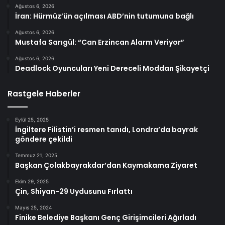
Ağustos 6, 2026
İran: Hürmüz’ün açılması ABD’nin tutumuna bağlı
Ağustos 6, 2026
Mustafa Sarıgül: “Can Erzincan Alarm Veriyor”
Ağustos 6, 2026
Deadlock Oyuncuları Yeni Dereceli Moddan Şikayetçi
Rastgele Haberler
Eylül 25, 2025
İngiltere Filistin’i resmen tanıdı, Londra’da bayrak
göndere çekildi
Temmuz 21, 2025
Başkan Çolakbayrakdar’dan Kaymakama Ziyaret
Ekim 29, 2025
Çin, Shiyan-29 Uydusunu Fırlattı
Mayıs 25, 2024
Finike Belediye Başkanı Genç Girişimcileri Ağırladı