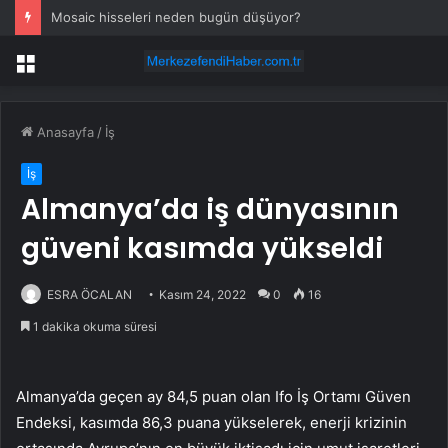
Mosaic hisseleri neden bugün düşüyor?
Menü
Anasayfa
/
İş
İş
Almanya’da iş dünyasının
güveni kasımda yükseldi
ESRA ÖCALAN
Kasım 24, 2022
0
16
1 dakika okuma süresi
Almanya’da geçen ay 84,5 puan olan Ifo İş Ortamı Güven
Endeksi, kasımda 86,3 puana yükselerek, enerji krizinin