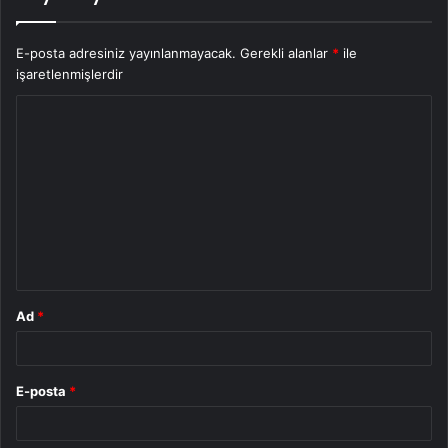
E-posta adresiniz yayınlanmayacak.
Gerekli alanlar
*
ile
işaretlenmişlerdir
Y
o
r
u
m
*
Ad
*
E-posta
*