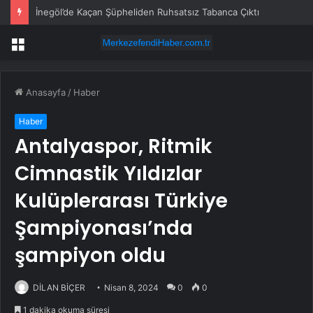
İnegöl’de Kaçan Şüpheliden Ruhsatsız Tabanca Çıktı
Menü
Anasayfa
/
Haber
Haber
Antalyaspor, Ritmik
Cimnastik Yıldızlar
Kulüplerarası Türkiye
Şampiyonası’nda
şampiyon oldu
DİLAN BİÇER
Nisan 8, 2024
0
0
1 dakika okuma süresi