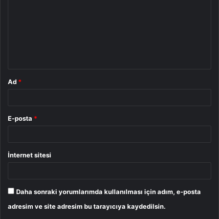
r
u
m
*
Ad
*
E-posta
*
İnternet sitesi
Daha sonraki yorumlarımda kullanılması için adım, e-posta
adresim ve site adresim bu tarayıcıya kaydedilsin.