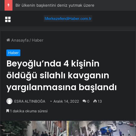
Bir ülkenin başkentini deniz yutmak üzere
Menü
Anasayfa
/
Haber
Haber
Beyoğlu’nda 4 kişinin
öldüğü silahlı kavganın
yargılanmasına başlandı
ESRA ALTINBOĞA
Aralık 14, 2022
0
13
1 dakika okuma süresi