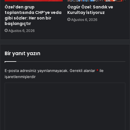
Özel’den grup
Özgür Özel: Sandık ve
toplantısında CHP’ye veda
Kurultay İstiyoruz
gibi sözler: Her son bir
Ağustos 6, 2026
başlangıçtır
Ağustos 6, 2026
Bir yanıt yazın
E-posta adresiniz yayınlanmayacak.
Gerekli alanlar
*
ile
işaretlenmişlerdir
Y
o
r
u
m