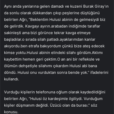
Aynı anda yanlarına gelen damadı ve kuzeni Burak Giray’ın
da sonlu olarak dükkandan çıkıp peşlerine düştüğünü
belirten Ağrı, “Beklentim Hulusi abinin de gelmesiydi biz
de gelirdik. Kavgayı ayırın.arabadan indiğimde taraflar
sakinleşti ama bizi görünce tekrar kavga etmeye
başladılar.o sırada silah patladı.ayaklarımdan kanlar
akıyordu.ben etrafa bakıyordum çünkü bize ateş edecek
kimse yoktu.Hulusi abinin elindeki silahı gördüm.Aklımı
kaybettim hemen geri çektim.O an ani bir refleksle ve
ölümün dehşetiyle silahımı çıkardım Hulusi abi bana
döndü. Hulusi onu vurduktan sonra bende yok.” ifadelerini
kullandı.
Vurduğu kişilerin telefonuna oğlum olarak kaydedildiğini
belirten Ağrı, “Hulusi öz kardeşimle ilgiliydi. Vurduğum
kişiler düşmanım değildi. Üzücü olan da burası.” söz
konusu.