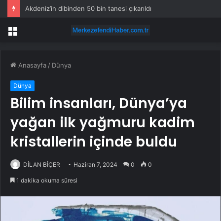
Akdeniz’in dibinden 50 bin tanesi çıkarıldı
Menü
Anasayfa
/
Dünya
Dünya
Bilim insanları, Dünya’ya
yağan ilk yağmuru kadim
kristallerin içinde buldu
DİLAN BİÇER
Haziran 7, 2024
0
0
1 dakika okuma süresi