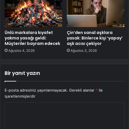
Ünlü markalara kıyafet
Çin’den sanal aşklara
yakma yasağı geldi:
yasak: Binlerce kişi ‘yapay’
Müşteriler bayram edecek
aşk acısı çekiyor
Ağustos 4, 2026
Ağustos 3, 2026
Bir yanıt yazın
E-posta adresiniz yayınlanmayacak.
Gerekli alanlar
*
ile
işaretlenmişlerdir
Y
o
r