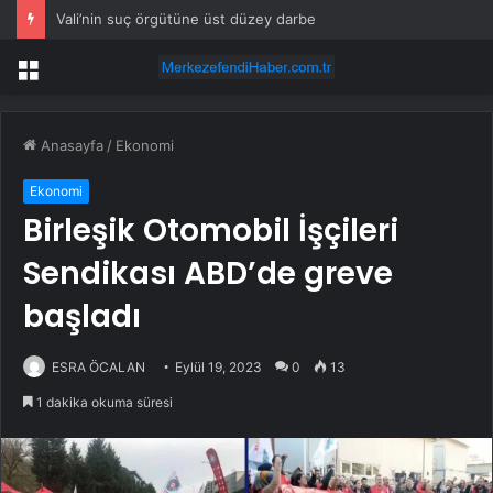
Vali’nin suç örgütüne üst düzey darbe
Menü
Anasayfa
/
Ekonomi
Ekonomi
Birleşik Otomobil İşçileri
Sendikası ABD’de greve
başladı
ESRA ÖCALAN
Eylül 19, 2023
0
13
1 dakika okuma süresi