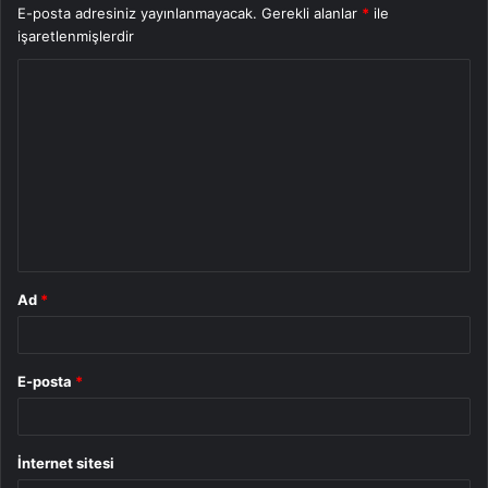
E-posta adresiniz yayınlanmayacak.
Gerekli alanlar
*
ile
işaretlenmişlerdir
Y
o
r
u
m
*
Ad
*
E-posta
*
İnternet sitesi