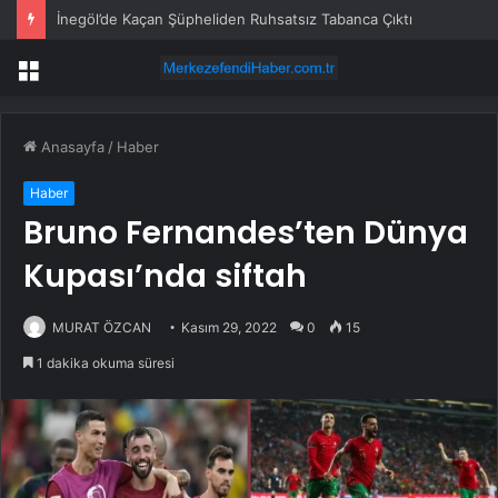
İnegöl’de Kaçan Şüpheliden Ruhsatsız Tabanca Çıktı
Menü
Anasayfa
/
Haber
Haber
Bruno Fernandes’ten Dünya
Kupası’nda siftah
MURAT ÖZCAN
Kasım 29, 2022
0
15
1 dakika okuma süresi