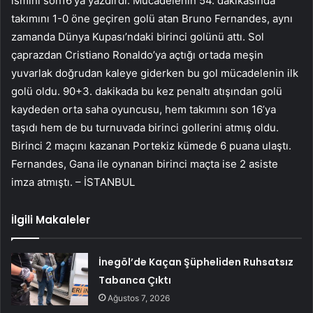
ismini son16’ya yazdırdı. Mücadelenin 54. dakikasında
takımını 1-0 öne geçiren golü atan Bruno Fernandes, aynı
zamanda Dünya Kupası’ndaki birinci golünü attı. Sol
çaprazdan Cristiano Ronaldo’ya açtığı ortada meşin
yuvarlak doğrudan kaleye giderken bu gol mücadelenin ilk
golü oldu. 90+3. dakikada bu kez penaltı atışından golü
kaydeden orta saha oyuncusu, hem takımını son 16’ya
taşıdı hem de bu turnuvada birinci gollerini atmış oldu.
Birinci 2 maçını kazanan Portekiz kümede 6 puana ulaştı.
Fernandes, Gana ile oynanan birinci maçta ise 2 asiste
imza atmıştı. – İSTANBUL
İlgili Makaleler
İnegöl’de Kaçan Şüpheliden Ruhsatsız
Tabanca Çıktı
Ağustos 7, 2026