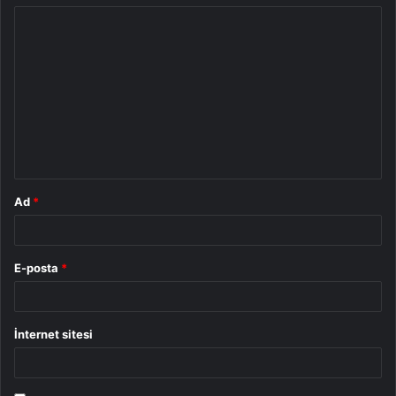
Y
o
r
u
m
*
Ad
*
E-posta
*
İnternet sitesi