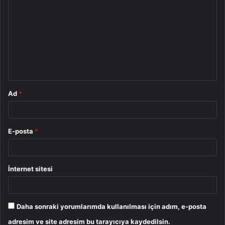
o
r
u
m
*
Ad
*
E-posta
*
İnternet sitesi
Daha sonraki yorumlarımda kullanılması için adım, e-posta
adresim ve site adresim bu tarayıcıya kaydedilsin.