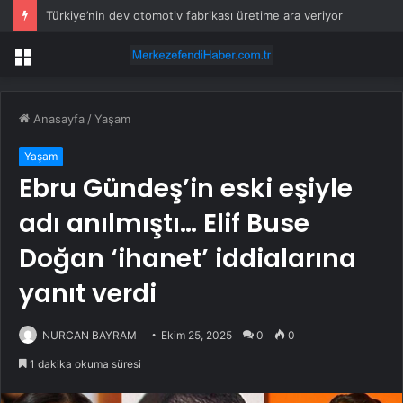
Türkiye’nin dev otomotiv fabrikası üretime ara veriyor
Menü
Anasayfa
/
Yaşam
Yaşam
Ebru Gündeş’in eski eşiyle
adı anılmıştı… Elif Buse
Doğan ‘ihanet’ iddialarına
yanıt verdi
NURCAN BAYRAM
Ekim 25, 2025
0
0
1 dakika okuma süresi