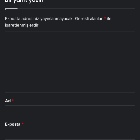
Bir yanıt yazın
E-posta adresiniz yayınlanmayacak.
Gerekli alanlar
*
ile
işaretlenmişlerdir
Y
o
r
u
m
*
Ad
*
E-posta
*