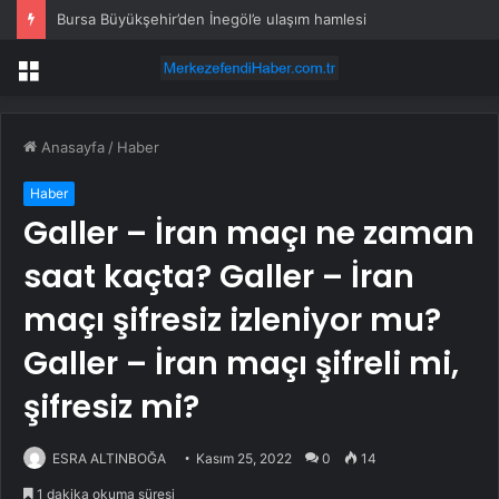
Bursa Büyükşehir’den İnegöl’e ulaşım hamlesi
Menü
Anasayfa
/
Haber
Haber
Galler – İran maçı ne zaman
saat kaçta? Galler – İran
maçı şifresiz izleniyor mu?
Galler – İran maçı şifreli mi,
şifresiz mi?
ESRA ALTINBOĞA
Kasım 25, 2022
0
14
1 dakika okuma süresi