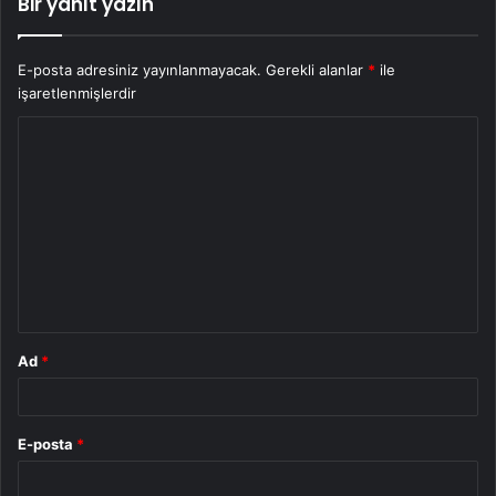
Bir yanıt yazın
E-posta adresiniz yayınlanmayacak.
Gerekli alanlar
*
ile
işaretlenmişlerdir
Y
o
r
u
m
*
Ad
*
E-posta
*