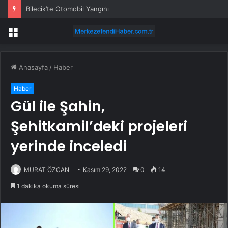
Çin Ordusu’nun 99. yılı Ankara’da kutlandı
Menü
Anasayfa
/
Haber
Haber
Gül ile Şahin,
Şehitkamil’deki projeleri
yerinde inceledi
MURAT ÖZCAN
Kasım 29, 2022
0
14
1 dakika okuma süresi