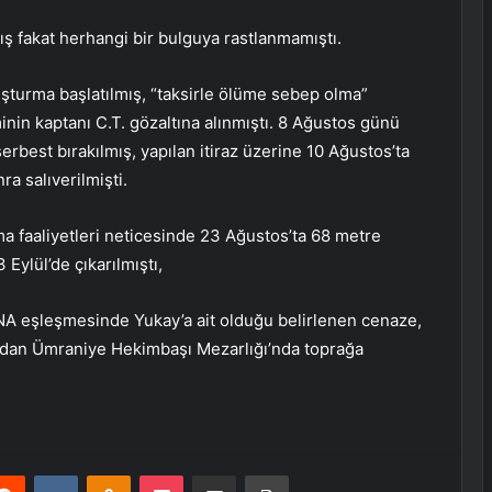
ış fakat herhangi bir bulguya rastlanmamıştı.
şturma başlatılmış, “taksirle ölüme sebep olma”
inin kaptanı C.T. gözaltına alınmıştı. 8 Ağustos günü
serbest bırakılmış, yapılan itiraz üzerine 10 Ağustos’ta
ra salıverilmişti.
ma faaliyetleri neticesinde 23 Ağustos’ta 68 metre
 Eylül’de çıkarılmıştı,
NA eşleşmesinde Yukay’a ait olduğu belirlenen cenaze,
ından Ümraniye Hekimbaşı Mezarlığı’nda toprağa
erest
Reddit
VKontakte
Odnoklassniki
Pocket
E-Posta ile paylaş
Yazdır