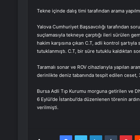
Tekne içinde dalış timi tarafından arama yapılm
Yalova Cumhuriyet Başsavcılığı tarafından soru
suçlamasıyla tekneye çarptığı ileri sürülen gem
hakim karşısına çıkan C.T, adli kontrol şartıyla 
tutuklanmıştı. C.T, bir süre tutuklu kaldıktan son
Taramalı sonar ve ROV cihazlarıyla yapılan ara
derinlikte deniz tabanında tespit edilen ceset, 3
Bursa Adli Tıp Kurumu morguna getirilen ve D
6 Eylül’de İstanbul’da düzenlenen törenin ard
verilmişti.
Facebook
Twitter
LinkedIn
Tumblr
Pint