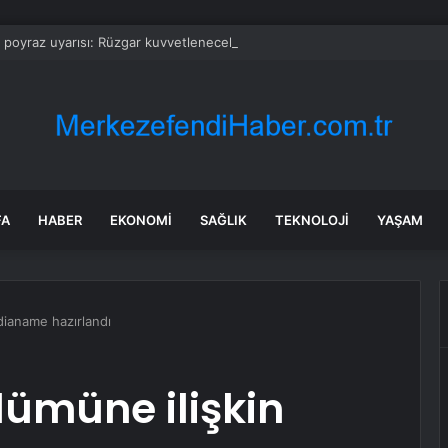
a poyraz uyarısı: Rüzgar kuvvetlenecek!
FA
HABER
EKONOMI
SAĞLIK
TEKNOLOJI
YAŞAM
ddianame hazırlandı
lümüne ilişkin