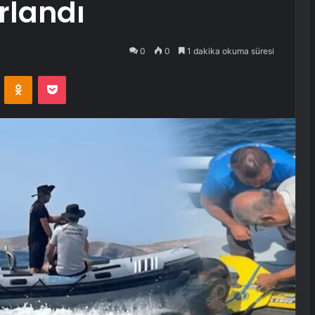
rlandı
0
0
1 dakika okuma süresi
VKontakte
Odnoklassniki
Pocket