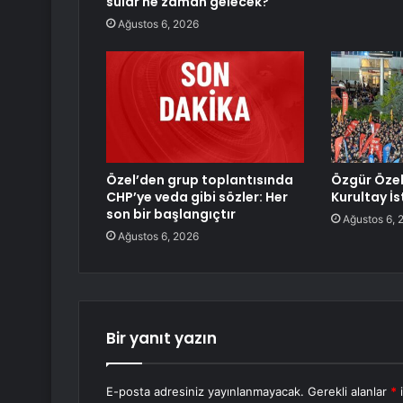
sular ne zaman gelecek?
Ağustos 6, 2026
Özel’den grup toplantısında
Özgür Özel
CHP’ye veda gibi sözler: Her
Kurultay İs
son bir başlangıçtır
Ağustos 6, 
Ağustos 6, 2026
Bir yanıt yazın
E-posta adresiniz yayınlanmayacak.
Gerekli alanlar
*
i