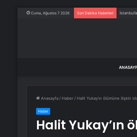
İstanbul’
Cuma, Ağustos 7 2026
Son Dakika Haberleri
ANASAY
Anasayfa
/
Haber
/
Halit Yukay’ın ölümüne ilişkin i
Haber
Halit Yukay’ın ö