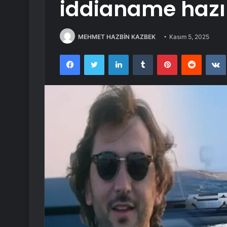
iddianame hazı
MEHMET HAZBİN KAZBEK
Kasım 5, 2025
Facebook
Twitter
LinkedIn
Tumblr
Pinterest
Reddit