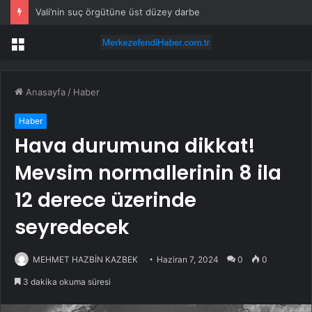
İspanya acil kodla yardım istedi: Türk yangın söndürme uçakları havalandı
Menü
Anasayfa
/
Haber
Haber
Hava durumuna dikkat!
Mevsim normallerinin 8 ila
12 derece üzerinde
seyredecek
MEHMET HAZBİN KAZBEK
Haziran 7, 2024
0
0
3 dakika okuma süresi