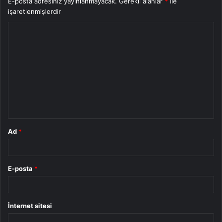
E-posta adresiniz yayınlanmayacak.
Gerekli alanlar
*
ile
işaretlenmişlerdir
Y
o
r
u
m
*
Ad
*
E-posta
*
İnternet sitesi