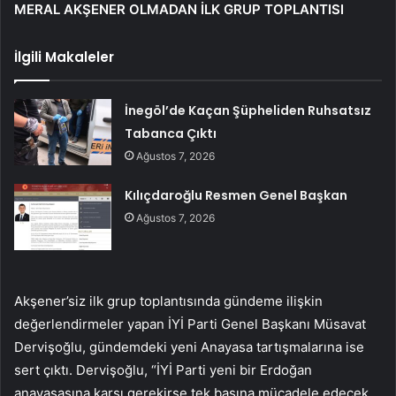
MERAL AKŞENER OLMADAN İLK GRUP TOPLANTISI
İlgili Makaleler
İnegöl’de Kaçan Şüpheliden Ruhsatsız
Tabanca Çıktı
Ağustos 7, 2026
Kılıçdaroğlu Resmen Genel Başkan
Ağustos 7, 2026
Akşener’siz ilk grup toplantısında gündeme ilişkin
değerlendirmeler yapan İYİ Parti Genel Başkanı Müsavat
Dervişoğlu, gündemdeki yeni Anayasa tartışmalarına ise
sert çıktı. Dervişoğlu, “İYİ Parti yeni bir Erdoğan
anayasasına karşı gerekirse tek başına mücadele edecek.