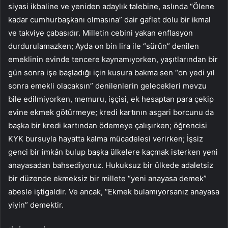
siyasi ikbaline ve yeniden adaylık talebine, aslında “Ölene
kadar cumhurbaşkanı olmasına” dair gaflet dolu bir ikmal
ve takviye çabasıdır. Milletin cebini yakan enflasyon
durdurulamazken; Ayda on bin lira ile “sürün” denilen
emeklinin evinde tencere kaynamıyorken, yaşıtlarından bir
gün sonra işe başladığı için kusura bakma sen “on yedi yıl
sonra emekli olacaksın” denilenlerin gelecekleri mevzu
bile edilmiyorken, memuru, işçisi, ek hesaptan para çekip
evine ekmek götürmeye; kredi kartının asgari borcunu da
başka bir kredi kartından ödemeye çalışırken; öğrencisi
KYK bursuyla hayatta kalma mücadelesi verirken; İşsiz
genci bir imkân bulup başka ülkelere kaçmak isterken yeni
anayasadan bahsediyoruz. Hukuksuz bir ülkede adaletsiz
bir düzende ekmeksiz bir millete “yeni anayasa demek”
abesle iştigaldir. Ve ancak, “Ekmek bulamıyorsanız anayasa
yiyin” demektir.