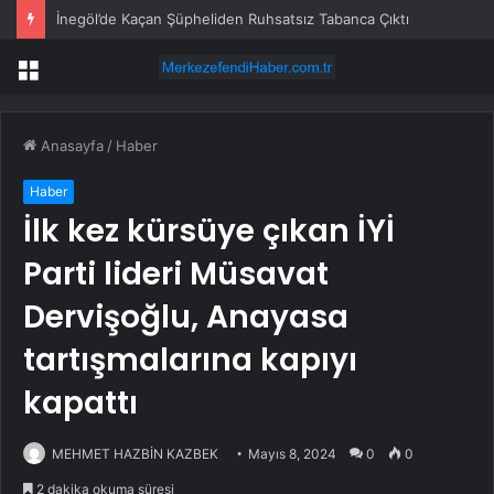
İnegöl’de Kaçan Şüpheliden Ruhsatsız Tabanca Çıktı
Menü
Anasayfa
/
Haber
Haber
İlk kez kürsüye çıkan İYİ
Parti lideri Müsavat
Dervişoğlu, Anayasa
tartışmalarına kapıyı
kapattı
MEHMET HAZBİN KAZBEK
Mayıs 8, 2024
0
0
2 dakika okuma süresi