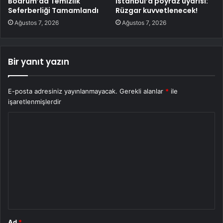
Bodrum’da Temizlik
İstanbul’a poyraz uyarısı:
Seferberliği Tamamlandı
Rüzgar kuvvetlenecek!
Ağustos 7, 2026
Ağustos 7, 2026
Bir yanıt yazın
E-posta adresiniz yayınlanmayacak.
Gerekli alanlar
*
ile
işaretlenmişlerdir
Y
o
r
u
m
*
Ad
*