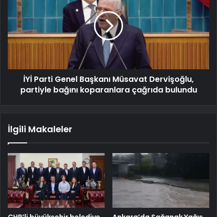
İYİ Parti Genel Başkanı Müsavat Dervişoğlu,
partiyle bağını koparanlara çağrıda bulundu
İlgili Makaleler
CHP’li büyükşehir belediye
Ankara’da Sağanak Yağış