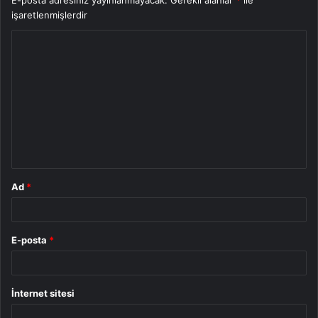
E-posta adresiniz yayınlanmayacak.
Gerekli alanlar
*
ile
işaretlenmişlerdir
Y
o
r
u
m
*
Ad
*
E-posta
*
İnternet sitesi