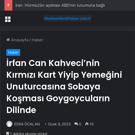
İran: Hürmüz’ün açılması ABD’nin tutumuna bağlı
Menü
Anasayfa
/
Haber
Haber
İrfan Can Kahveci’nin
Kırmızı Kart Yiyip Yemeğini
Unuturcasına Sobaya
Koşması Goygoycuların
Dilinde
ESRA ÖCALAN
Ocak 9, 2023
0
10
1 dakika okuma süresi