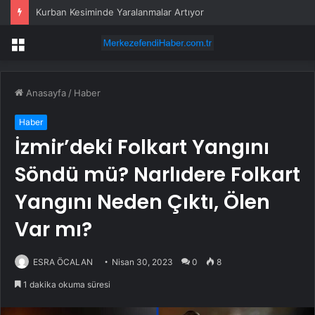
Kurban Kesiminde Yaralanmalar Artıyor
Menü
Anasayfa
/
Haber
Haber
İzmir’deki Folkart Yangını
Söndü mü? Narlıdere Folkart
Yangını Neden Çıktı, Ölen
Var mı?
ESRA ÖCALAN
Nisan 30, 2023
0
8
1 dakika okuma süresi