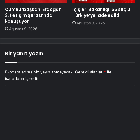
Cumhurbaşkanı Erdoğan,
İçişleri Bakanlığı: 65 suçlu
2. İletişim Şurası’nda
Türkiye’ye iade edildi
konuşuyor
Ağustos 9, 2026
Ağustos 9, 2026
Bir yanıt yazın
E-posta adresiniz yayınlanmayacak.
Gerekli alanlar
*
ile
işaretlenmişlerdir
Y
o
r
u
m
*