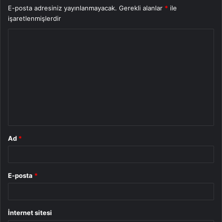
E-posta adresiniz yayınlanmayacak.
Gerekli alanlar
*
ile
işaretlenmişlerdir
Y
o
r
u
m
*
Ad
*
E-posta
*
İnternet sitesi