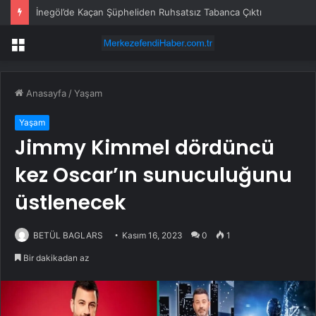
İnegöl’de Kaçan Şüpheliden Ruhsatsız Tabanca Çıktı
Menü
Anasayfa
/
Yaşam
Yaşam
Jimmy Kimmel dördüncü
kez Oscar’ın sunuculuğunu
üstlenecek
BETÜL BAGLARS
Kasım 16, 2023
0
1
Bir dakikadan az