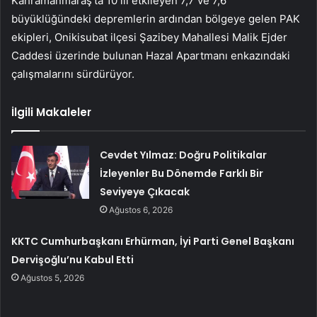
Kahramanmaraş’ta 10 ili etkileyen 7,7 ve 7,6
büyüklüğündeki depremlerin ardından bölgeye gelen PAK
ekipleri, Onikisubat ilçesi Şazibey Mahallesi Malik Ejder
Caddesi üzerinde bulunan Hazal Apartmanı enkazındaki
çalışmalarını sürdürüyor.
İlgili Makaleler
Cevdet Yılmaz: Doğru Politikalar
İzleyenler Bu Dönemde Farklı Bir
Seviyeye Çıkacak
Ağustos 6, 2026
KKTC Cumhurbaşkanı Erhürman, İyi Parti Genel Başkanı
Dervişoğlu’nu Kabul Etti
Ağustos 5, 2026