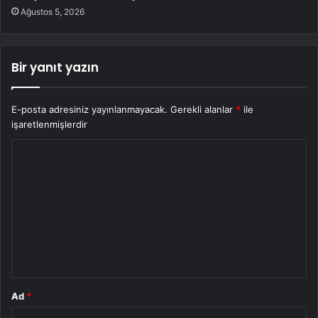
Ağustos 5, 2026
Bir yanıt yazın
E-posta adresiniz yayınlanmayacak.
Gerekli alanlar
*
ile
işaretlenmişlerdir
Y
o
r
u
m
*
Ad
*