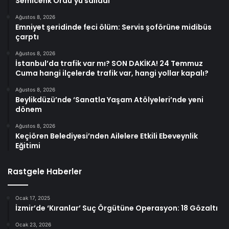
Semicenk Ordu’yu salladı
Ağustos 8, 2026
Emniyet şeridinde feci ölüm: Servis şoförüne midibüs
çarptı
Ağustos 8, 2026
İstanbul’da trafik var mı? SON DAKİKA! 24 Temmuz
Cuma hangi ilçelerde trafik var, hangi yollar kapalı?
Ağustos 8, 2026
Beylikdüzü’nde ‘Sanatla Yaşam Atölyeleri’nde yeni
dönem
Ağustos 8, 2026
Keçiören Belediyesi’nden Ailelere Etkili Ebeveynlik
Eğitimi
Rastgele Haberler
Ocak 17, 2025
İzmir’de ‘Kıranlar’ Suç Örgütüne Operasyon: 18 Gözaltı
Ocak 23, 2026