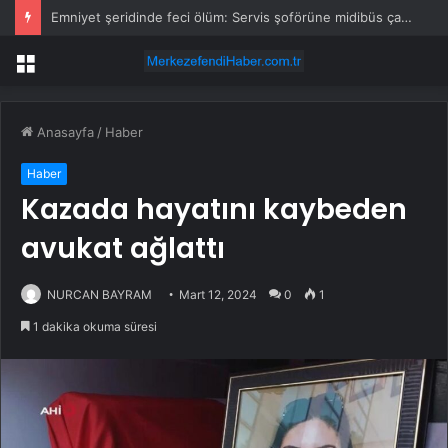
Emniyet şeridinde feci ölüm: Servis şoförüne midibüs çarptı
Menü
Anasayfa
/
Haber
Haber
Kazada hayatını kaybeden
avukat ağlattı
NURCAN BAYRAM
Mart 12, 2024
0
1
1 dakika okuma süresi