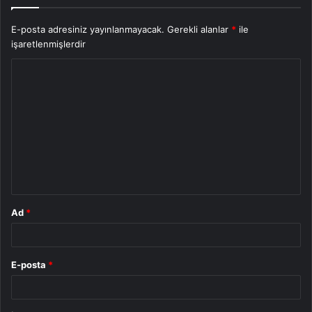
E-posta adresiniz yayınlanmayacak.
Gerekli alanlar
*
ile
işaretlenmişlerdir
Y
o
r
u
m
*
Ad
*
E-posta
*