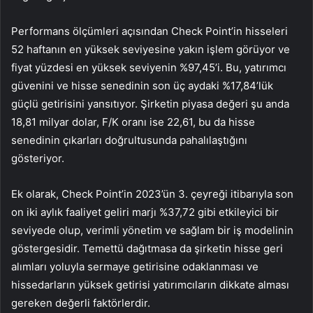
Performans ölçümleri açısından Check Point’in hisseleri
52 haftanın en yüksek seviyesine yakın işlem görüyor ve
fiyat yüzdesi en yüksek seviyenin %97,45’i. Bu, yatırımcı
güvenini ve hisse senedinin son üç aydaki %17,84’lük
güçlü getirisini yansıtıyor. Şirketin piyasa değeri şu anda
18,81 milyar dolar, F/K oranı ise 22,61, bu da hisse
senedinin çıkarları doğrultusunda pahalılaştığını
gösteriyor.
Ek olarak, Check Point’in 2023’ün 3. çeyreği itibarıyla son
on iki aylık faaliyet geliri marjı %37,72 gibi etkileyici bir
seviyede olup, verimli yönetim ve sağlam bir iş modelinin
göstergesidir. Temettü dağıtmasa da şirketin hisse geri
alımları yoluyla sermaye getirisine odaklanması ve
hissedarların yüksek getirisi yatırımcıların dikkate alması
gereken değerli faktörlerdir.