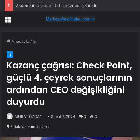
Akdeniz’in dibinden 50 bin tanesi çıkarıldı
Menü
Anasayfa
/
İş
İş
Kazanç çağrısı: Check Point,
güçlü 4. çeyrek sonuçlarının
ardından CEO değişikliğini
duyurdu
MURAT ÖZCAN
Şubat 7, 2024
0
0
3 dakika okuma süresi