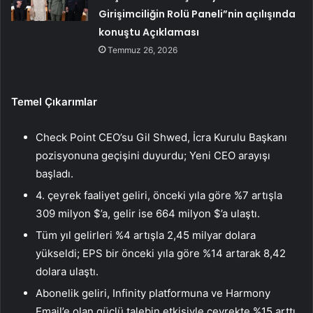
Girişimciliğin Rolü Paneli”nin açılışında
konuştu Açıklaması
Temmuz 26, 2026
Temel Çıkarımlar
Check Point CEO’su Gil Shwed, İcra Kurulu Başkanı
pozisyonuna geçişini duyurdu; Yeni CEO arayışı
başladı.
4. çeyrek faaliyet geliri, önceki yıla göre %7 artışla
309 milyon $’a, gelir ise 664 milyon $’a ulaştı.
Tüm yıl gelirleri %4 artışla 2,45 milyar dolara
yükseldi; EPS bir önceki yıla göre %14 artarak 8,42
dolara ulaştı.
Abonelik geliri, Infinity platformuna ve Harmony
Email’e olan güçlü talebin etkisiyle çeyrekte %15 arttı.