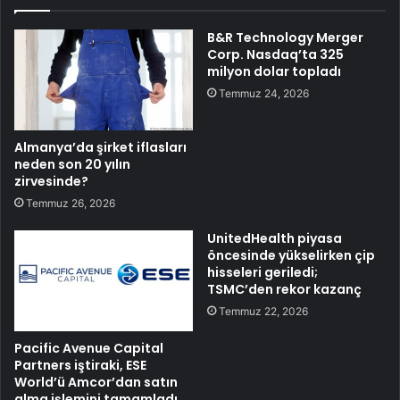
B&R Technology Merger
Corp. Nasdaq’ta 325
milyon dolar topladı
Temmuz 24, 2026
Almanya’da şirket iflasları
neden son 20 yılın
zirvesinde?
Temmuz 26, 2026
UnitedHealth piyasa
öncesinde yükselirken çip
hisseleri geriledi;
TSMC’den rekor kazanç
Temmuz 22, 2026
Pacific Avenue Capital
Partners iştiraki, ESE
World’ü Amcor’dan satın
alma işlemini tamamladı