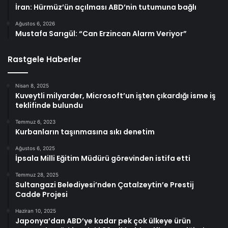
İran: Hürmüz’ün açılması ABD’nin tutumuna bağlı
Ağustos 6, 2026
Mustafa Sarıgül: “Can Erzincan Alarm Veriyor”
Rastgele Haberler
Nisan 8, 2025
Kuveytli milyarder, Microsoft’un işten çıkardığı isme iş
teklifinde bulundu
Temmuz 6, 2023
Kurbanların taşınmasına sıkı denetim
Ağustos 6, 2025
İpsala Milli Eğitim Müdürü görevinden istifa etti
Temmuz 28, 2025
Sultangazi Belediyesi’nden Çatalzeytin’e Prestij
Cadde Projesi
Haziran 10, 2025
Japonya’dan ABD’ye kadar pek çok ülkeye ürün