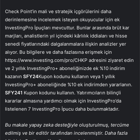
Check Point’in mali ve stratejik içgörülerini daha
derinlemesine incelemek isteyen okuyucular için ek
InvestingPro İpuçları mevcuttur. Bunlar arasında brüt kar
marjları, analistlerin yıl içindeki kârlılık iddiaları ve hisse
senedi fiyatlarındaki dalgalanmalara ilişkin analizler yer
alıyor. Bu bilgilere ve daha fazlasına erişmek için
https://www.investing.com/pro/CHKP adresini ziyaret edin
ve 2 yıllık InvestingPro+ aboneliğinizde ek %10 indirim
kazanın
SFY24
Kupon kodunu kullanın veya 1 yıllık
InvestingPro+ aboneliğinde %10 ek indirimden yararlanın.
SFY241
Kupon kodunu kullanın. Yatırımcıların bilinçli
kararlar almasına yardımcı olmak için InvestingPro’da
listelenen 7 InvestingPro İpucu daha bulunmaktadır.
Bu makale yapay zeka desteğiyle oluşturulmuş, tercüme
edilmiş ve bir editör tarafından incelenmiştir. Daha fazla