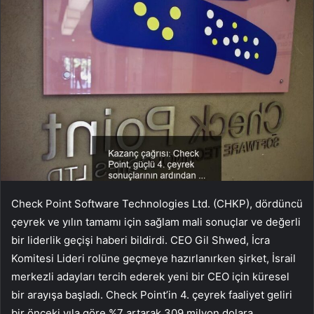
Check Point Software Technologies Ltd. (CHKP), dördüncü
çeyrek ve yılın tamamı için sağlam mali sonuçlar ve değerli
bir liderlik geçişi haberi bildirdi. CEO Gil Shwed, İcra
Komitesi Lideri rolüne geçmeye hazırlanırken şirket, İsrail
merkezli adayları tercih ederek yeni bir CEO için küresel
bir arayışa başladı. Check Point’in 4. çeyrek faaliyet geliri
bir önceki yıla göre %7 artarak 309 milyon dolara