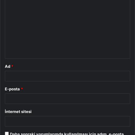
Y
o
r
u
m
*
Ad
*
E-posta
*
İnternet sitesi
Daha sonraki yorumlarımda kullanılması için adım, e-posta