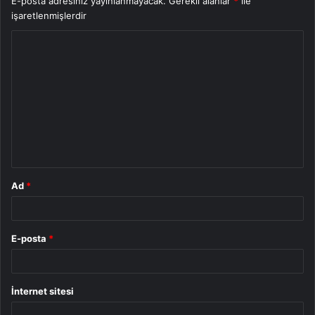
E-posta adresiniz yayınlanmayacak.
Gerekli alanlar
*
ile
işaretlenmişlerdir
Y
o
r
u
m
*
Ad
*
E-posta
*
İnternet sitesi