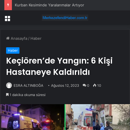
Kurban Kesiminde Yaralanmalar Artıyor
Menü
Anasayfa
/
Haber
Haber
Keçiören’de Yangın: 6 Kişi
Hastaneye Kaldırıldı
ESRA ALTINBOĞA
Ağustos 12, 2023
0
10
1 dakika okuma süresi