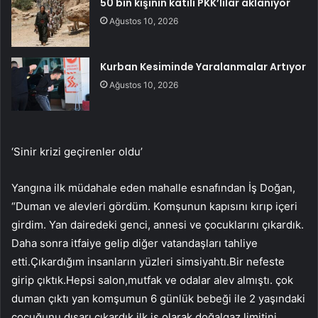
50 bin kişinin katili PKK’lılar aklanıyor
Ağustos 10, 2026
Kurban Kesiminde Yaralanmalar Artıyor
Ağustos 10, 2026
‘Sinir krizi geçirenler oldu’
Yangına ilk müdahale eden mahalle esnafından İş Doğan,
“Duman ve alevleri gördüm. Komşunun kapısını kırıp içeri
girdim. Yan dairedeki genci, annesi ve çocuklarını çıkardık.
Daha sonra itfaiye gelip diğer vatandaşları tahliye
etti.Çıkardığım insanların yüzleri simsiyahtı.Bir nefeste
girip çıktık.Hepsi salon,mutfak ve odalar alev almıştı. çok
duman çıktı yan komşumun 6 günlük bebeği ile 2 yaşındaki
çocuğunu dışarı çıkardık ilk iş olarak doğalgaz limitini