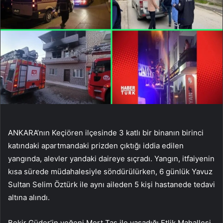
ANKARA’nın Keçiören ilçesinde 3 katlı bir binanın birinci
katındaki apartmandaki prizden çıktığı iddia edilen
yangında, alevler yandaki daireye sıçradı. Yangın, itfaiyenin
kısa sürede müdahalesiyle söndürülürken, 6 günlük Yavuz
Sultan Selim Öztürk ile aynı aileden 5 kişi hastanede tedavi
altına alındı.
Bekir Güder’in yeğeni Mert Taş ile yaşadığı Etlik Mahallesi