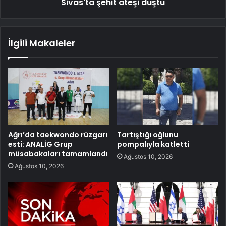
Sivas'ta şehit ateşi düştü
İlgili Makaleler
Ağrı’da taekwondo rüzgarı
Tartıştığı oğlunu
esti: ANALİG Grup
pompalıyla katletti
müsabakaları tamamlandı
Ağustos 10, 2026
Ağustos 10, 2026