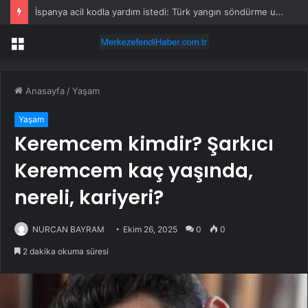
İspanya acil kodla yardım istedi: Türk yangın söndürme uçakları havalandı
Menü
Anasayfa
/
Yaşam
Yaşam
Keremcem kimdir? Şarkıcı
Keremcem kaç yaşında,
nereli, kariyeri?
NURCAN BAYRAM
Ekim 26, 2025
0
0
2 dakika okuma süresi