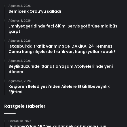
Ağustos 8, 2026
Semicenk Ordu’yu salladı
Ağustos 8, 2026
Emniyet şeridinde feci ölüm: Servis şoförüne midibüs
çarptı
Ağustos 8, 2026
İstanbul’da trafik var mı? SON DAKİKA! 24 Temmuz
Cuma hangi ilçelerde trafik var, hangi yollar kapalı?
Ağustos 8, 2026
Beylikdüzü’nde ‘Sanatla Yaşam Atölyeleri’nde yeni
dönem
Ağustos 8, 2026
Keçiören Belediyesi’nden Ailelere Etkili Ebeveynlik
Eğitimi
Rastgele Haberler
Haziran 10, 2025
Japonya’dan ABD’ye kadar pek çok ülkeye ürün