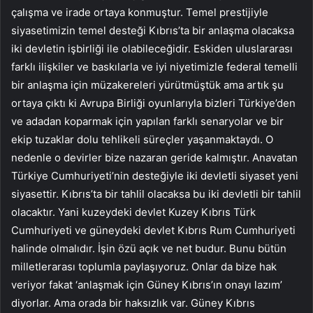
çalışma ve irade ortaya konmuştur. Temel prestijiyle
siyasetimizin temel desteği Kıbrıs’ta bir anlaşma olacaksa
iki devletin işbirliği ile olabileceğidir. Eskiden uluslararası
farklı ilişkiler ve baskılarla ve iyi niyetimizle federal temelli
bir anlaşma için müzakereleri yürütmüştük ama artık şu
ortaya çıktı ki Avrupa Birliği oyunlarıyla bizleri Türkiye’den
ve adadan koparmak için yapılan farklı senaryolar ve bir
ekip tuzaklar dolu tehlikeli süreçler yaşanmaktaydı. O
nedenle o devirler bize nazaran geride kalmıştır. Anavatan
Türkiye Cumhuriyeti’nin desteğiyle iki devletli siyaset yeni
siyasettir. Kıbrıs’ta bir tahlil olacaksa bu iki devletli bir tahlil
olacaktır. Yani kuzeydeki devlet Kuzey Kıbrıs Türk
Cumhuriyeti ve güneydeki devlet Kıbrıs Rum Cumhuriyeti
halinde olmalıdır. İşin özü açık ve net budur. Bunu bütün
milletlerarası toplumla paylaşıyoruz. Onlar da bize hak
veriyor fakat ‘anlaşmak için Güney Kıbrıs’ın onayı lazım’
diyorlar. Ama orada bir haksızlık var. Güney Kıbrıs