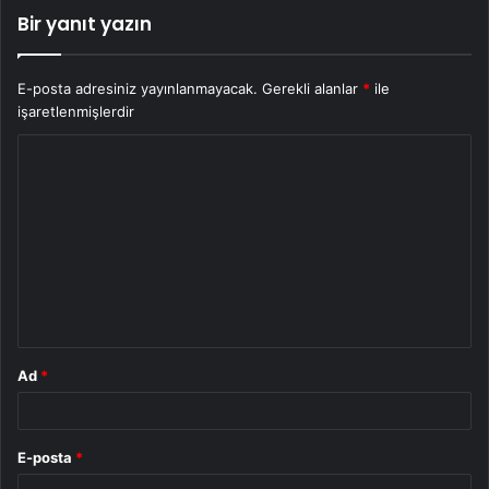
Bir yanıt yazın
E-posta adresiniz yayınlanmayacak.
Gerekli alanlar
*
ile
işaretlenmişlerdir
Y
o
r
u
m
*
Ad
*
E-posta
*