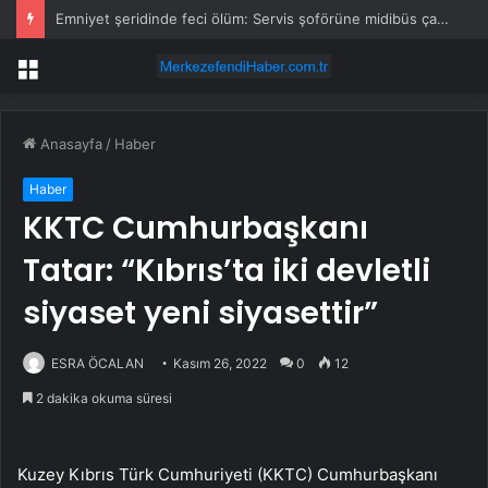
Emniyet şeridinde feci ölüm: Servis şoförüne midibüs çarptı
Menü
Anasayfa
/
Haber
Haber
KKTC Cumhurbaşkanı
Tatar: “Kıbrıs’ta iki devletli
siyaset yeni siyasettir”
ESRA ÖCALAN
Kasım 26, 2022
0
12
2 dakika okuma süresi
Kuzey Kıbrıs Türk Cumhuriyeti (KKTC) Cumhurbaşkanı