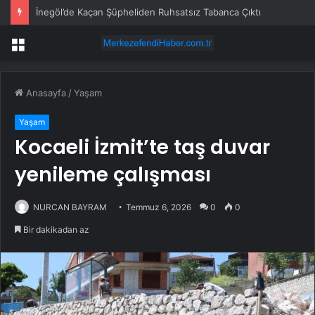
İnegöl’de Kaçan Şüpheliden Ruhsatsız Tabanca Çıktı
Menü
Anasayfa
/
Yaşam
Yaşam
Kocaeli İzmit’te taş duvar
yenileme çalışması
NURCAN BAYRAM
Temmuz 6, 2026
0
0
Bir dakikadan az