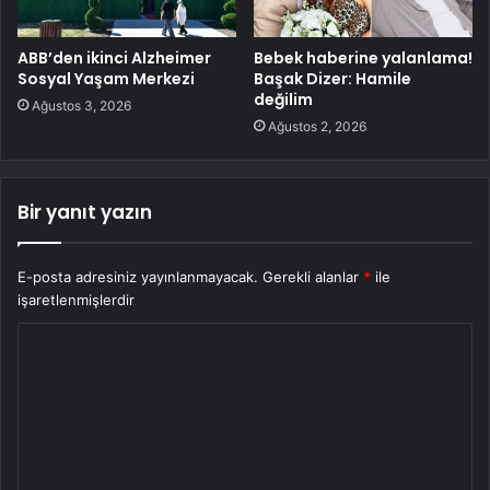
ABB’den ikinci Alzheimer
Bebek haberine yalanlama!
Sosyal Yaşam Merkezi
Başak Dizer: Hamile
değilim
Ağustos 3, 2026
Ağustos 2, 2026
Bir yanıt yazın
E-posta adresiniz yayınlanmayacak.
Gerekli alanlar
*
ile
işaretlenmişlerdir
Y
o
r
u
m