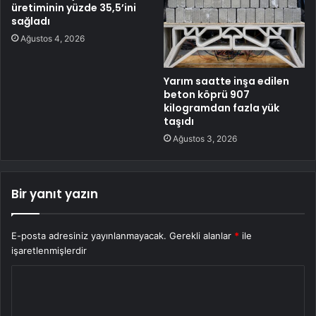
üretiminin yüzde 35,5’ini
sağladı
Ağustos 4, 2026
Yarım saatte inşa edilen
beton köprü 907
kilogramdan fazla yük
taşıdı
Ağustos 3, 2026
Bir yanıt yazın
E-posta adresiniz yayınlanmayacak.
Gerekli alanlar
*
ile
işaretlenmişlerdir
Y
o