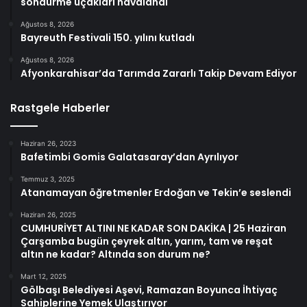
söndürme uçakları havalandı
Ağustos 8, 2026
Bayreuth Festivali 150. yılını kutladı
Ağustos 8, 2026
Afyonkarahisar’da Tarımda Zararlı Takip Devam Ediyor
Rastgele Haberler
Haziran 26, 2023
Bafetimbi Gomis Galatasaray’dan Ayrılıyor
Temmuz 3, 2025
Atanamayan öğretmenler Erdoğan ve Tekin’e seslendi
Haziran 26, 2025
CUMHURİYET ALTINI NE KADAR SON DAKİKA | 25 Haziran
Çarşamba bugün çeyrek altın, yarım, tam ve reşat
altın ne kadar? Altında son durum ne?
Mart 12, 2025
Gölbaşı Belediyesi Aşevi, Ramazan Boyunca İhtiyaç
Sahiplerine Yemek Ulaştırıyor