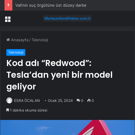
Vali’nin suç örgütüne üst düzey darbe
Menü
Anasayfa
/
Teknoloji
Teknoloji
Kod adı “Redwood”:
Tesla’dan yeni bir model
geliyor
ESRA ÖCALAN
Ocak 25, 2024
0
0
1 dakika okuma süresi