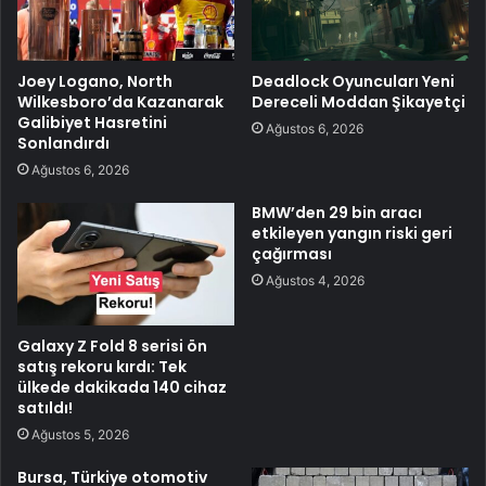
Joey Logano, North
Deadlock Oyuncuları Yeni
Wilkesboro’da Kazanarak
Dereceli Moddan Şikayetçi
Galibiyet Hasretini
Ağustos 6, 2026
Sonlandırdı
Ağustos 6, 2026
BMW’den 29 bin aracı
etkileyen yangın riski geri
çağırması
Ağustos 4, 2026
Galaxy Z Fold 8 serisi ön
satış rekoru kırdı: Tek
ülkede dakikada 140 cihaz
satıldı!
Ağustos 5, 2026
Bursa, Türkiye otomotiv