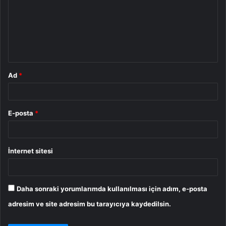
r
u
m
*
Ad
*
E-posta
*
İnternet sitesi
Daha sonraki yorumlarımda kullanılması için adım, e-posta
adresim ve site adresim bu tarayıcıya kaydedilsin.