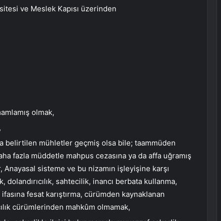
t sitesi ve Meslek Kapısı üzerinden
amamlamış olmak,
,
belirtilen mühletler geçmiş olsa bile; taammüden
daha fazla müddetle mahpus cezasına ya da affa uğramış
r, Anayasal sisteme ve bu nizamın işleyişine karşı
k, dolandırıcılık, sahtecilik, inancı berbata kullanma,
min ifasına fesat karıştırma, cürümden kaynaklanan
kçılık cürümlerinden mahkûm olmamak,