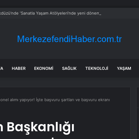
kdüzü’nde ‘Sanatla Yaşam Atölyeleri’nde yeni dönem
FA
HABER
EKONOMI
SAĞLIK
TEKNOLOJI
YAŞAM
onel alımı yapıyor! İşte başvuru şartları ve başvuru ekranı
m Başkanlığı