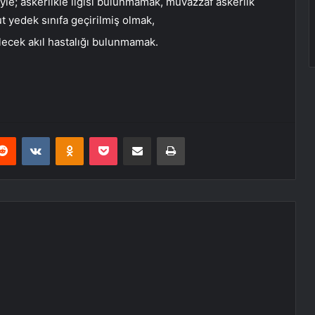
iyle; askerlikle ilgisi bulunmamak, muvazzaf askerlik
 yedek sınıfa geçirilmiş olmak,
ecek akıl hastalığı bulunmamak.
erest
Reddit
VKontakte
Odnoklassniki
Pocket
E-Posta ile paylaş
Yazdır