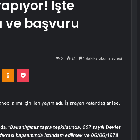
apıyor! İşte
ı ve başvuru
0
21
1 dakika okuma süresi
VKontakte
Odnoklassniki
Pocket
neci alımı için ilan yayımladı. İş arayan vatandaşlar ise,
ada
, “Bakanlığımız taşra teşkilatında, 657 sayılı Devlet
fıkrası kapsamında istihdam edilmek ve 06/06/1978