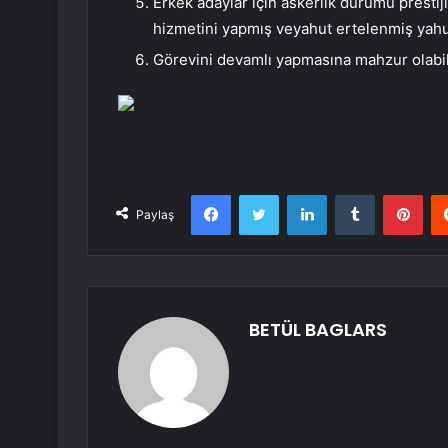
Erkek adaylar için askerlik durumu prestij
hizmetini yapmış veyahut ertelenmiş yahut
Görevini devamlı yapmasına mahzur olabil
Facebook
Twitter
LinkedIn
Tumblr
Pint
Paylaş
BETÜL BAGLARS