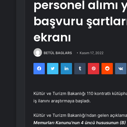
personel alımı y
başvuru şartlar
ekranı
BETÜL BAGLARS
Kasım 17, 2022
Facebook
Twitter
LinkedIn
Tumblr
Pinterest
Reddit
Kültür ve Turizm Bakanlığı 110 kontratlı kütüpha
iş ilanını araştırmaya başladı.
Kültür ve Turizm Bakanlığı’ndan gelen açıklam
Memurları Kanunu’nun 4 üncü hususunun (B) 