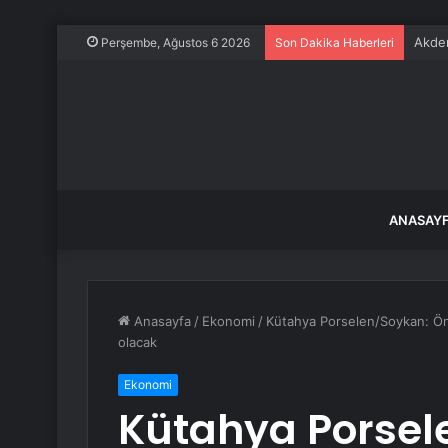
Akden
Perşembe, Ağustos 6 2026
Son Dakika Haberleri
ANASAY
Anasayfa
/
Ekonomi
/
Kütahya Porselen/Soykan: Önü
olacak
Ekonomi
Kütahya Porsel