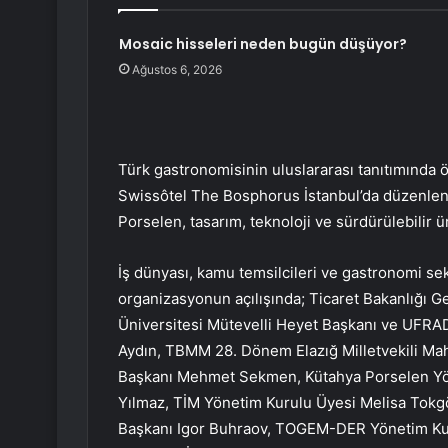
Mosaic hisseleri neden bugün düşüyor?
Ağustos 6, 2026
Türk gastronomisinin uluslararası tanıtımında
Swissôtel The Bosphorus İstanbul’da düzenlendi
Porselen, tasarım, teknoloji ve sürdürülebilir 
İş dünyası, kamu temsilcileri ve gastronomi se
organizasyonun açılışında; Ticaret Bakanlığı G
Üniversitesi Mütevelli Heyet Başkanı ve UFRAD
Aydın, TBMM 28. Dönem Elazığ Milletvekili Ma
Başkanı Mehmet Sekmen, Kütahya Porselen Yön
Yılmaz, TİM Yönetim Kurulu Üyesi Melisa Tokg
Başkanı Igor Buhraov, TOGEM-DER Yönetim Kur