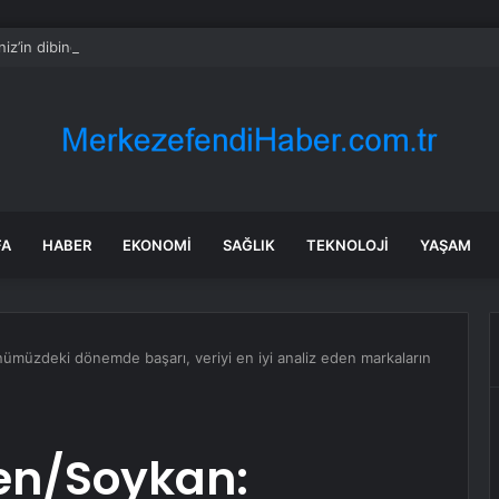
iz’in dibinden 50 bin tanesi çıkarıldı
FA
HABER
EKONOMI
SAĞLIK
TEKNOLOJI
YAŞAM
müzdeki dönemde başarı, veriyi en iyi analiz eden markaların
en/Soykan: