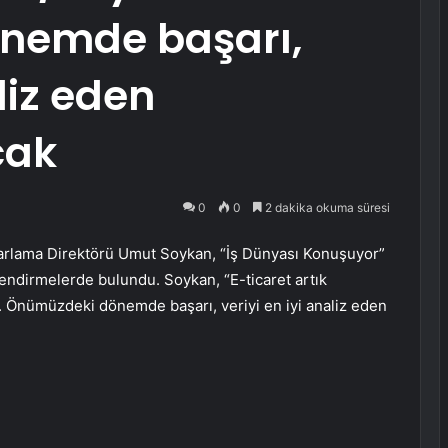
nemde başarı,
liz eden
cak
0
0
2 dakika okuma süresi
arlama Direktörü Umut Soykan, “İş Dünyası Konuşuyor”
endirmelerde bulundu. Soykan, “E-ticaret artık
disi. Önümüzdeki dönemde başarı, veriyi en iyi analiz eden