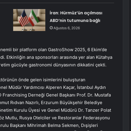
İran: Hürmüz’ün açılması
ABD’nin tutumuna bağlı
Ağustos 6, 2026
 önemli bir platform olan GastroShow 2025, 6 Ekim’de
. Etkinliğin ana sponsorları arasında yer alan Kütahya
üretim gücüyle gastronomi dünyasının dikkatini çekti.
ktörünün önde gelen isimlerini buluşturan
enel Müdür Yardımcısı Alperen Kaçar, İstanbul Aydın
 Franchising Derneği Genel Başkanı Prof. Dr. Mustafa
hmut Rıdvan Nazırlı, Erzurum Büyükşehir Belediye
etim Kurulu Üyesi ve Genel Müdürü Dr. Tanzer Polat
öz Mutlu, Rusya Otelciler ve Restoranlar Federasyonu
ulu Başkanı Mihrimah Belma Sekmen, Dışişleri