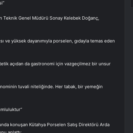
si”
en Teknik Genel Müdürü Sonay Kelebek Doğanç,
sı ve yüksek dayanımıyla porselen, gıdayla temas eden
stetik açıdan da gastronomi için vazgeçilmez bir unsur
onominin tuvali niteliğinde. Her tabak, bir yemeğin
umluluktur”
unda konuşan Kütahya Porselen Satış Direktörü Arda
nu anlattı: