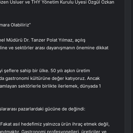
 Sözen Usluer ve THY Yönetim Kurulu Üyesi Özgül Özkan
mara Olabiliriz”
l Müdürü Dr. Tanzer Polat Yılmaz, açılış
ine ve sektörler arası dayanışmanın önemine dikkat
i şeflere sahip bir ülke. 50 yılı aşkın üretim
da gastronomi kültürüne değer katıyoruz. Ancak
amlayan sektörlerle birlikte ilerlemek, dünyada 1
lararası pazarlardaki gücüne de değindi:
Fakat asıl hedefimiz yalnızca ürün ihraç etmek değil,
ıtmaktır. Gastronomi profesyonelleri, üreticiler ve