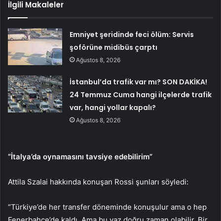
İlgili Makaleler
Emniyet şeridinde feci ölüm: Servis
şoförüne midibüs çarptı
Ağustos 8, 2026
İstanbul’da trafik var mı? SON DAKİKA!
24 Temmuz Cuma hangi ilçelerde trafik
var, hangi yollar kapalı?
Ağustos 8, 2026
“İtalya’da oynamasını tavsiye edebilirim”
Attila Szalai hakkında konuşan Rossi şunları söyledi:
“Türkiye’de her transfer döneminde konuşulur ama o hep
Fenerbahçe’de kaldı. Ama bu yaz doğru zaman olabilir. Bir