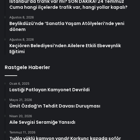
İstanbul’da trafik var mı? SON DAKİKA! 24 Temmuz
Cuma hangi ilçelerde trafik var, hangi yollar kapalı?
Ağustos 8, 2026
Beylikdüzü’nde ‘Sanatla Yaşam Atölyeleri’nde yeni
dönem
Ağustos 8, 2026
Keçiören Belediyesi’nden Ailelere Etkili Ebeveynlik
Eğitimi
Rastgele Haberler
Ocak 6, 2025
Lastiği Patlayan Kamyonet Devrildi
Mayıs 21, 2026
Ümit Özdağ’ın Tehdit Davası Duruşması
Nisan 20, 2026
Aile Sevgisi Seramiğe Yansıdı
Temmuz 11, 2026
Tuğla yüklü kamyon yandı! Korkunç kazada şoför