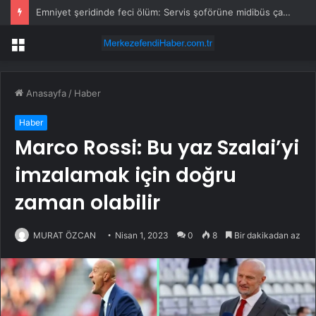
Emniyet şeridinde feci ölüm: Servis şoförüne midibüs çarptı
Menü
Anasayfa
/
Haber
Haber
Marco Rossi: Bu yaz Szalai’yi
imzalamak için doğru
zaman olabilir
MURAT ÖZCAN
Nisan 1, 2023
0
8
Bir dakikadan az