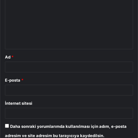
o
r
u
m
*
Ad
*
E-posta
*
İnternet sitesi
Daha sonraki yorumlarımda kullanılması için adım, e-posta
adresim ve site adresim bu tarayıcıya kaydedilsin.