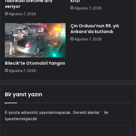
fabrikası üretime ara
Krizi
veriyor
Ağustos 7, 2026
Ağustos 7, 2026
Çin Ordusu’nun 99. yılı
Ankara’da kutlandı
Ağustos 7, 2026
Bilecik’te Otomobil Yangını
Ağustos 7, 2026
Bir yanıt yazın
E-posta adresiniz yayınlanmayacak.
Gerekli alanlar
*
ile
işaretlenmişlerdir
Y