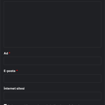
Y
o
r
u
m
*
Ad
*
E-posta
*
İnternet sitesi