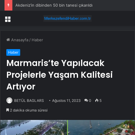
Akdeniz’in dibinden 50 bin tanesi çıkarıldı
Menü
Anasayfa
/
Haber
Haber
Marmaris’te Yapılacak
Projelerle Yaşam Kalitesi
Artıyor
BETÜL BAGLARS
Ağustos 11, 2023
0
5
2 dakika okuma süresi