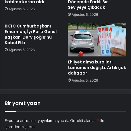
katılma kararı aldı
Dönemde Farklı Bir
Seviyeye Çıkacak
Ağustos 6, 2026
Ağustos 6, 2026
KKTC Cumhurbaşkanı
Erhürman, İyi Parti Genel
Başkanı Dervişoğlu’nu
Kabul Etti
Ağustos 5, 2026
Ehliyet alma kuralları
tamamen değişti: Artık çok
daha zor
Ağustos 5, 2026
Bir yanıt yazın
E-posta adresiniz yayınlanmayacak.
Gerekli alanlar
*
ile
işaretlenmişlerdir