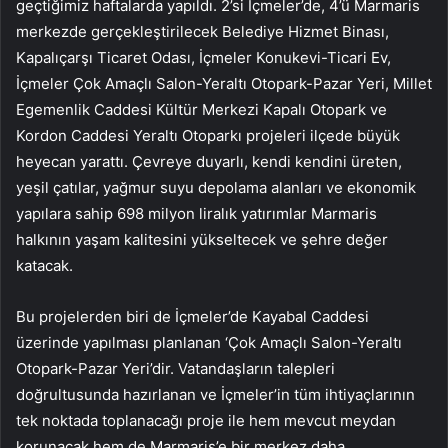
geçtiğimiz haftalarda yapıldı. 2’si İçmeler’de, 4’ü Marmaris
merkezde gerçekleştirilecek Belediye Hizmet Binası,
Kapalıçarşı Ticaret Odası, İçmeler Konukevi-Ticari Ev,
İçmeler Çok Amaçlı Salon-Yeraltı Otopark-Pazar Yeri, Millet
Egemenlik Caddesi Kültür Merkezi Kapalı Otopark ve
Kordon Caddesi Yeraltı Otoparkı projeleri ilçede büyük
heyecan yarattı. Çevreye duyarlı, kendi kendini üreten,
yeşil çatılar, yağmur suyu depolama alanları ve ekonomik
yapılara sahip 698 milyon liralık yatırımlar Marmaris
halkının yaşam kalitesini yükseltecek ve şehre değer
katacak.
Bu projelerden biri de İçmeler’de Kayabal Caddesi
üzerinde yapılması planlanan ‘Çok Amaçlı Salon-Yeraltı
Otopark-Pazar Yeri’dir. Vatandaşların talepleri
doğrultusunda hazırlanan ve İçmeler’in tüm ihtiyaçlarının
tek noktada toplanacağı proje ile hem mevcut meydan
korunacak hem de Marmaris’e bir merkez daha