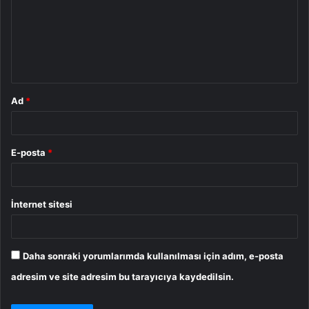
r
u
m
*
Ad
*
E-posta
*
İnternet sitesi
Daha sonraki yorumlarımda kullanılması için adım, e-posta
adresim ve site adresim bu tarayıcıya kaydedilsin.