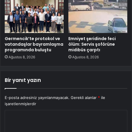
Germencik’te protokol ve
Emniyet şeridinde feci
vatandaşlar bayramlaşma
ölüm: Servis şoförüne
programında buluştu
midibüs çarptı
Ağustos 8, 2026
Ağustos 8, 2026
Bir yanıt yazın
E-posta adresiniz yayınlanmayacak.
Gerekli alanlar
*
ile
işaretlenmişlerdir
Y
o