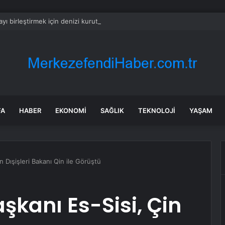
ıtayı birleştirmek için denizi kurutacaktı: Hiçbir devlet projeyi kabul etmedi
FA
HABER
EKONOMI
SAĞLIK
TEKNOLOJI
YAŞAM
 Dışişleri Bakanı Qin ile Görüştü
kanı Es-Sisi, Çin