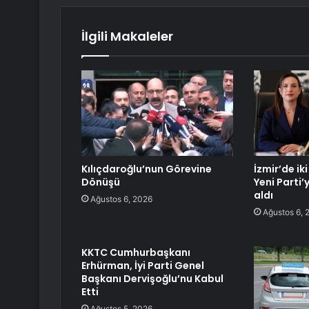
İlgili Makaleler
Kılıçdaroğlu’nun Görevine
İzmir’de ik
Dönüşü
Yeni Parti’
aldı
Ağustos 6, 2026
Ağustos 6, 
KKTC Cumhurbaşkanı
Erhürman, İyi Parti Genel
Başkanı Dervişoğlu’nu Kabul
Etti
Ağustos 5, 2026