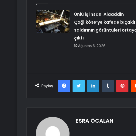
Ünlü iş insanı Alaaddin
Çağlıköse’ye kafede bıçaklı
saldırının görüntüleri ortay
çıktı
Ağustos 6, 2026
Facebook
Twitter
LinkedIn
Tumblr
Pint
Paylaş
ESRA ÖCALAN