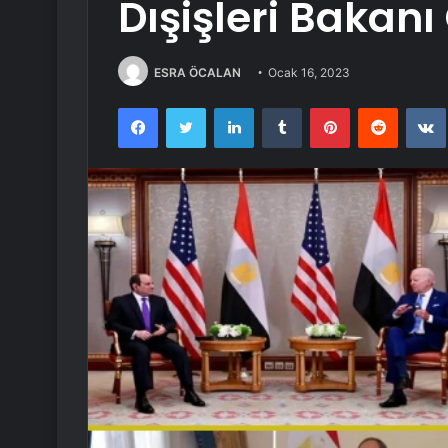
Dışişleri Bakanı
ESRA ÖCALAN
Ocak 16, 2023
Facebook
Twitter
LinkedIn
Tumblr
Pinterest
Reddit