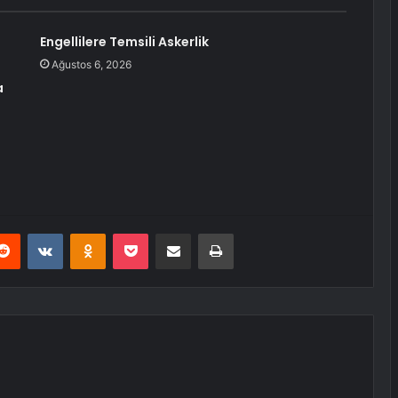
Engellilere Temsili Askerlik
Ağustos 6, 2026
a
erest
Reddit
VKontakte
Odnoklassniki
Pocket
E-Posta ile paylaş
Yazdır