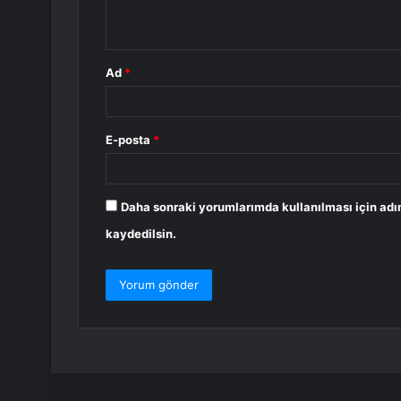
*
Ad
*
E-posta
*
Daha sonraki yorumlarımda kullanılması için adı
kaydedilsin.