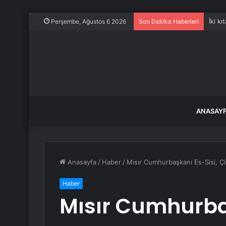
İki k
Perşembe, Ağustos 6 2026
Son Dakika Haberleri
ANASAY
Anasayfa
/
Haber
/
Mısır Cumhurbaşkanı Es-Sisi, Çin
Haber
Mısır Cumhurbaş