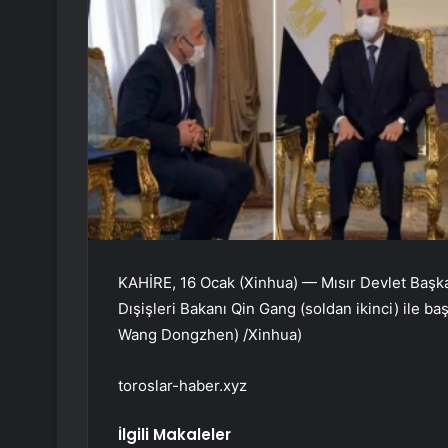
KAHİRE, 16 Ocak (Xinhua) — Mısır Devlet Başkan
Dışişleri Bakanı Qin Gang (soldan ikinci) ile ba
Wang Dongzhen) /Xinhua)
toroslar-haber.xyz
İlgili Makaleler