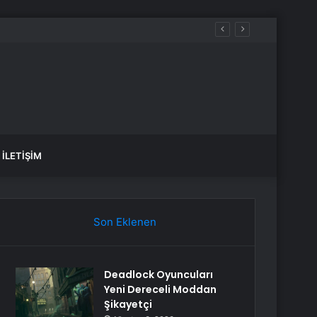
İLETIŞIM
Son Eklenen
Deadlock Oyuncuları
Yeni Dereceli Moddan
Şikayetçi