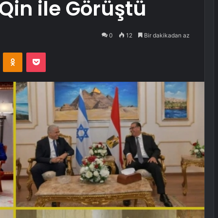
 Qin ile Görüştü
0
12
Bir dakikadan az
VKontakte
Odnoklassniki
Pocket