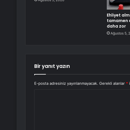
Ehliyet alm
tamamen de
daha zor
Ağustos 5, 
Bir yanıt yazın
E-posta adresiniz yayınlanmayacak.
Gerekli alanlar
*
i
Y
o
r
u
m