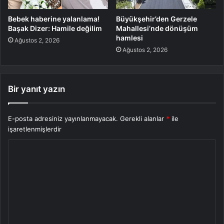
Bebek haberine yalanlama!
Büyükşehir’den Gerzele
Başak Dizer: Hamile değilim
Mahallesi’nde dönüşüm
hamlesi
Ağustos 2, 2026
Ağustos 2, 2026
Bir yanıt yazın
E-posta adresiniz yayınlanmayacak.
Gerekli alanlar
*
ile
işaretlenmişlerdir
Y
o
r
u
m
*