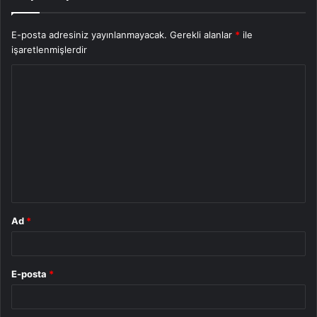
E-posta adresiniz yayınlanmayacak.
Gerekli alanlar
*
ile
işaretlenmişlerdir
Y
o
r
u
m
*
Ad
*
E-posta
*