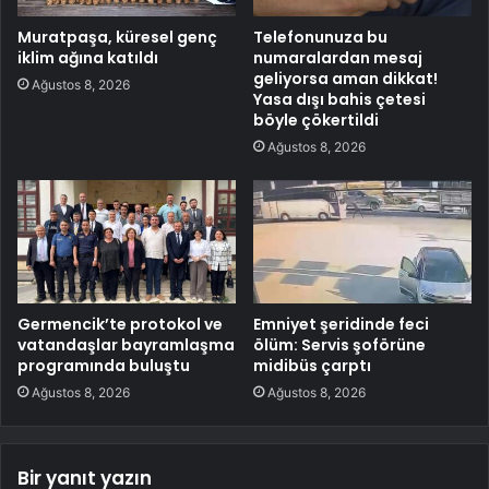
Muratpaşa, küresel genç
Telefonunuza bu
iklim ağına katıldı
numaralardan mesaj
geliyorsa aman dikkat!
Ağustos 8, 2026
Yasa dışı bahis çetesi
böyle çökertildi
Ağustos 8, 2026
Germencik’te protokol ve
Emniyet şeridinde feci
vatandaşlar bayramlaşma
ölüm: Servis şoförüne
programında buluştu
midibüs çarptı
Ağustos 8, 2026
Ağustos 8, 2026
Bir yanıt yazın