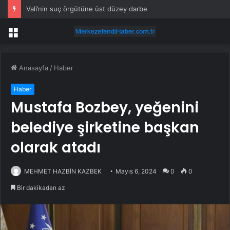
Vali’nin suç örgütüne üst düzey darbe
Menü
Anasayfa
/
Haber
Haber
Mustafa Bozbey, yeğenini
belediye şirketine başkan
olarak atadı
MEHMET HAZBİN KAZBEK
Mayıs 6, 2024
0
0
Bir dakikadan az