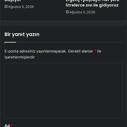
litrelerce sıvı ile gidiyoruz
Ağustos 5, 2026
Ağustos 5, 2026
Bir yanıt yazın
E-posta adresiniz yayınlanmayacak.
Gerekli alanlar
*
ile
işaretlenmişlerdir
Y
o
r
u
m
*
Ad
*