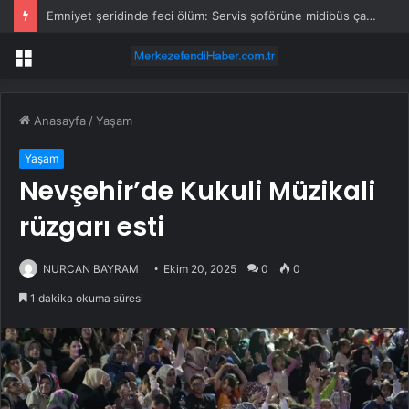
İstanbul’da trafik var mı? SON DAKİKA! 24 Temmuz Cuma hangi ilçelerde trafik var, hangi yollar kapalı?
Menü
Anasayfa
/
Yaşam
Yaşam
Nevşehir’de Kukuli Müzikali
rüzgarı esti
NURCAN BAYRAM
Ekim 20, 2025
0
0
1 dakika okuma süresi