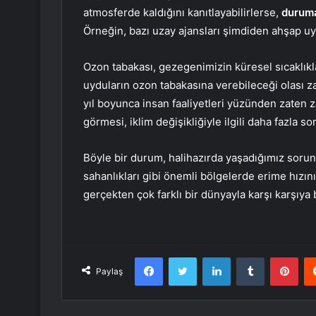
atmosferde kaldığını kanıtlayabilirlerse,
duruma
Örneğin, bazı uzay ajansları şimdiden ahşap uydu
Ozon tabakası, gezegenimizin küresel sıcaklıkla
uyduların ozon tabakasına verebileceği olası z
yıl boyunca insan faaliyetleri yüzünden zaten 
görmesi, iklim değişikliğiyle ilgili daha fazla so
Böyle bir durum, halihazırda yaşadığımız sorun
sahanlıkları gibi önemli bölgelerde erime hızını
gerçekten çok farklı bir dünyayla karşı karşıya b
Facebook
Twitter
LinkedIn
Tumblr
Pint
Paylaş