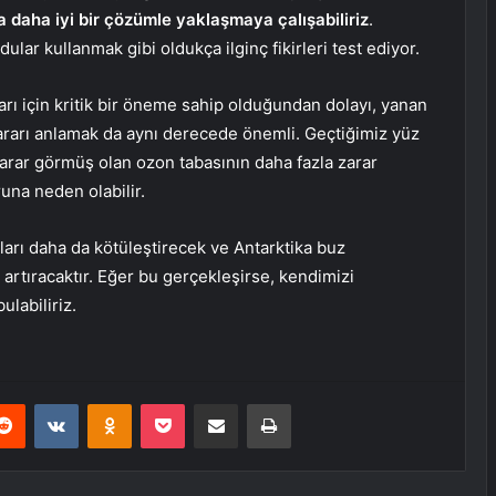
 daha iyi bir çözümle yaklaşmaya çalışabiliriz
.
lar kullanmak gibi oldukça ilginç fikirleri test ediyor.
rı için kritik bir öneme sahip olduğundan dolayı, yanan
ararı anlamak da aynı derecede önemli. Geçtiğimiz yüz
zarar görmüş olan ozon tabasının daha fazla zarar
runa neden olabilir.
ları daha da kötüleştirecek ve Antarktika buz
 artıracaktır. Eğer bu gerçekleşirse, kendimizi
ulabiliriz.
erest
Reddit
VKontakte
Odnoklassniki
Pocket
E-Posta ile paylaş
Yazdır