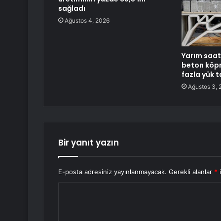
sağladı
Ağustos 4, 2026
Yarım saat
beton köp
fazla yük t
Ağustos 3, 
Bir yanıt yazın
E-posta adresiniz yayınlanmayacak.
Gerekli alanlar
*
i
Y
o
r