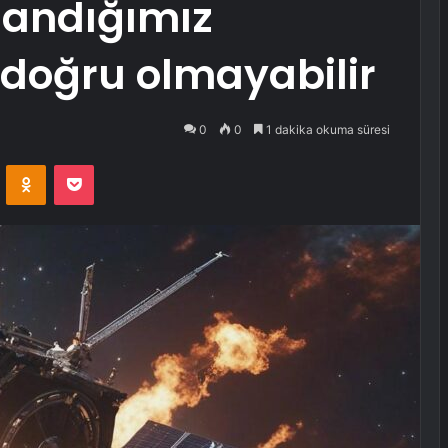
landığımız
 doğru olmayabilir
0
0
1 dakika okuma süresi
VKontakte
Odnoklassniki
Pocket