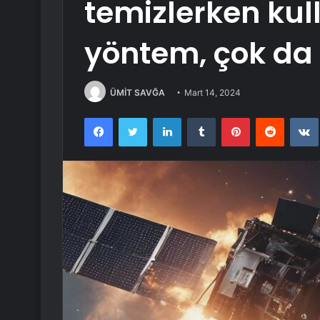
temizlerken kul
yöntem, çok da
ÜMİT SAVĞA
Mart 14, 2024
Facebook
Twitter
LinkedIn
Tumblr
Pinterest
Reddit