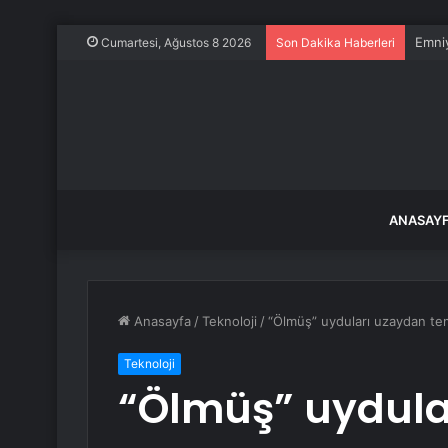
Emniy
Cumartesi, Ağustos 8 2026
Son Dakika Haberleri
ANASAY
Anasayfa
/
Teknoloji
/
“Ölmüş” uyduları uzaydan tem
Teknoloji
“Ölmüş” uydula