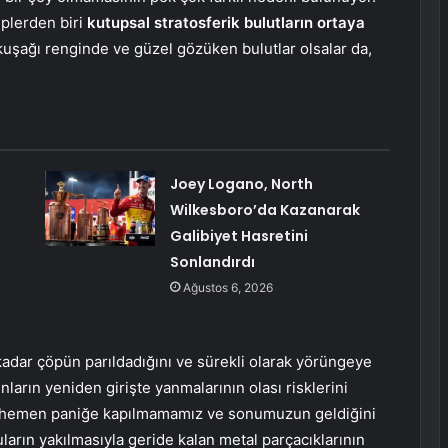
eplerden biri
kutupsal stratosferik bulutların ortaya
kuşağı renginde ve güzel gözüken bulutlar olsalar da,
Joey Logano, North
Wilkesboro’da Kazanarak
Galibiyet Hasretini
Sonlandırdı
Ağustos 6, 2026
adar çöpün parıldadığını ve sürekli olarak yörüngeye
ların yeniden girişte yanmalarının olası risklerini
e, hemen paniğe kapılmamamız ve sonumuzun geldiğini
arın yakılmasıyla geride kalan metal parçacıklarının