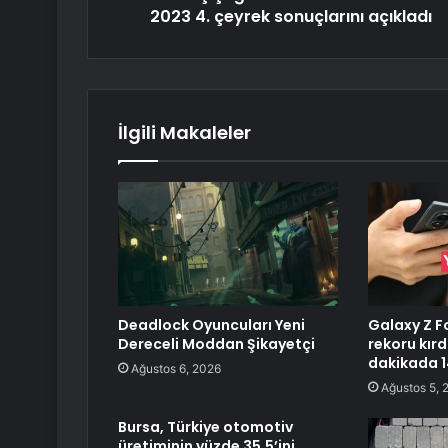
2023 4. çeyrek sonuçlarını açıkladı
İlgili Makaleler
Deadlock Oyuncuları Yeni
Galaxy Z Fo
Dereceli Moddan Şikayetçi
rekoru kırd
dakikada 14
Ağustos 6, 2026
Ağustos 5, 
Bursa, Türkiye otomotiv
üretiminin yüzde 35,5’ini