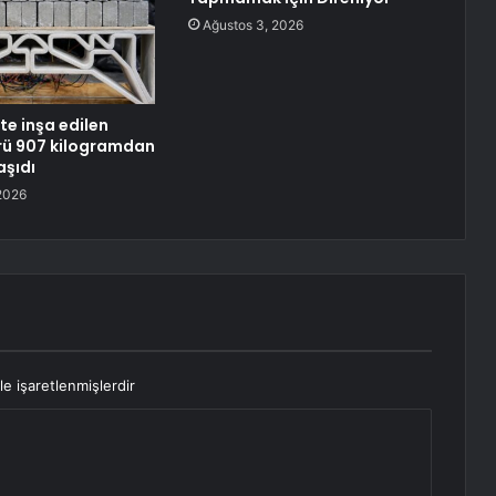
Ağustos 3, 2026
te inşa edilen
rü 907 kilogramdan
aşıdı
2026
le işaretlenmişlerdir