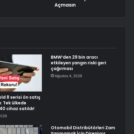
Açmasın
BMW’den 29 bin aracı
etkileyen yangın riski geri
çağırması
Ağustos 4, 2026
ld 8 serisi ön satış
ı: Tek ülkede
0 cihaz satıldı!
2026
Otomobil Distribütörleri Zam
Yapmamak İçin Direniyor