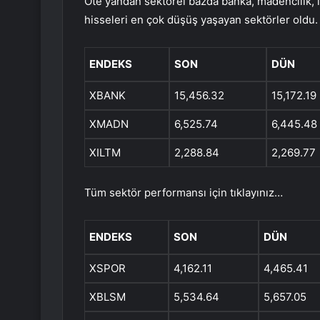
Öte yandan sektörel bazda banka, madencilik, ile
hisseleri en çok düşüş yaşayan sektörler oldu.
ENDEKS
SON
DÜN
XBANK
15,456.32
15,172.19
XMADN
6,525.74
6,445.48
XILTM
2,288.84
2,269.77
Tüm sektör performansı için tıklayınız…
ENDEKS
SON
DÜN
XSPOR
4,162.11
4,465.41
XBLSM
5,534.64
5,657.05