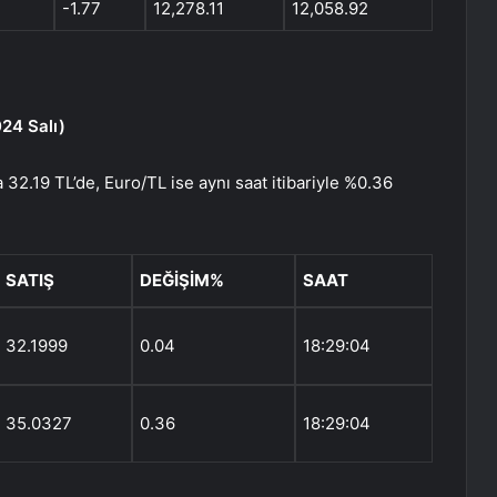
-1.77
12,278.11
12,058.92
024 Salı)
a 32.19 TL’de, Euro/TL ise aynı saat itibariyle %0.36
SATIŞ
DEĞİŞİM%
SAAT
32.1999
0.04
18:29:04
35.0327
0.36
18:29:04