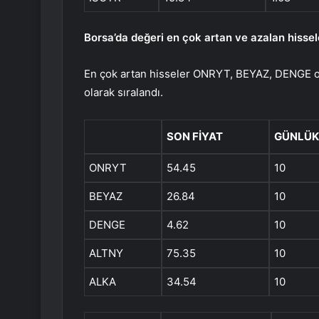
Borsa’da değeri en çok artan ve azalan hissel
En çok artan hisseler ONRYT, BEYAZ, DENGE o
olarak sıralandı.
SON FİYAT
GÜNLÜK 
ONRYT
54.45
10
BEYAZ
26.84
10
DENGE
4.62
10
ALTNY
75.35
10
ALKA
34.54
10