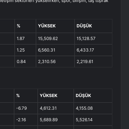
tişim sektörleri yükselirken, spor, bilişim, taş toprak
%
YÜKSEK
DÜŞÜK
1.87
15,509.62
15,128.57
1.25
6,560.31
6,433.17
0.84
2,310.56
2,219.61
%
YÜKSEK
DÜŞÜK
-6.79
4,612.31
4,155.08
-2.16
5,689.89
5,526.14