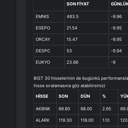
SON FİYAT
GÜNLÜK
EMNIS
483.5
-9.96
EGEPO
21.54
-9.95
ORCAY
15.47
-9.95
DESPC
53
-9.94
EUKYO
23.66
-9
BIST 30 hisselerinin de bugünkü performanslar
hisse sıralamasına göz atabilirsiniz)
HISSE
SON
DÜN
%
YÜ
AKBNK
69.80
68.00
2.65
69.
ALARK
119.30
118.00
1.10
120