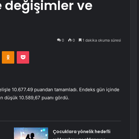
e değişimler ve
0
0
1 dakika okuma süresi
VKontakte
Odnoklassniki
Pocket
elişle 10.677.49 puandan tamamladı. Endeks gün içinde
n düşük 10.589,67 puanı gördü.
Çocuklara yönelik hedefli