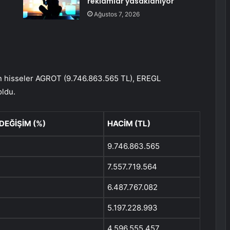
reklamlar yasaklanıyor
Ağustos 7, 2026
en hisseler AGROT (9.746.863.565 TL), EREGL
oldu.
DEĞİŞİM (%)
HACİM (TL)
9.746.863.565
7.557.719.564
6.487.767.082
5.197.228.993
4.596.555.457