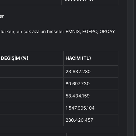
er
lurken, en çok azalan hisseler EMNIS, EGEPO, ORCAY
DEĞİŞİM (%)
HACİM (TL)
23.632.280
80.697.730
58.434.159
1.547.905.104
280.420.457