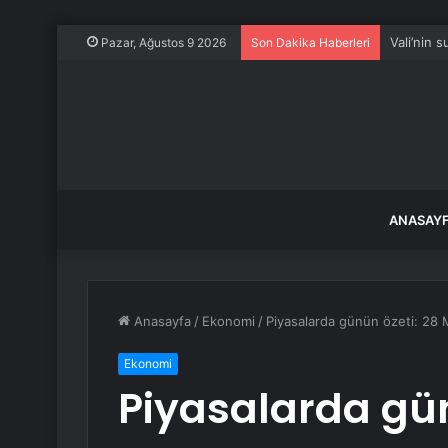
Vali’nin 
Pazar, Ağustos 9 2026
Son Dakika Haberleri
ANASAY
Anasayfa
/
Ekonomi
/
Piyasalarda günün özeti: 28 M
Ekonomi
Piyasalarda gün