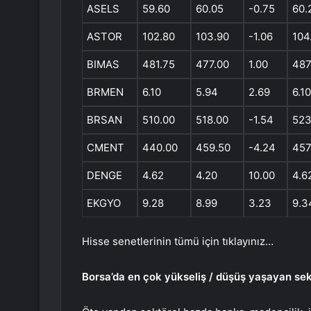
ASELS
59.60
60.05
-0.75
60.
ASTOR
102.80
103.90
-1.06
104
BIMAS
481.75
477.00
1.00
487
BRMEN
6.10
5.94
2.69
6.10
BRSAN
510.00
518.00
-1.54
523
CMENT
440.00
459.50
-4.24
457
DENGE
4.62
4.20
10.00
4.6
EKGYO
9.28
8.99
3.23
9.3
Hisse senetlerinin tümü için tıklayınız…
Borsa’da en çok yükseliş / düşüş yaşayan sek