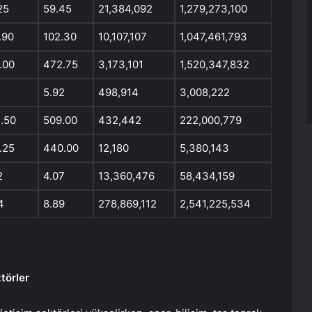
25
59.45
21,384,092
1,279,273,100
.90
102.30
10,107,107
1,047,461,793
.00
472.75
3,173,101
1,520,347,832
5.92
498,914
3,008,222
.50
509.00
432,442
222,000,779
.25
440.00
12,180
5,380,143
2
4.07
13,360,476
58,434,159
4
8.89
278,869,112
2,541,225,534
törler