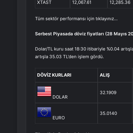
XTAST
12,067.61
12,285.36
Tüm sektör performansı için tıklayınız…
Serbest Piyasada döviz fiyatları (28 Mayıs 2
Dolar/TL kuru saat 18:30 itibariyle %0.04 artışl
artışla 35.03 TL’den işlem gördü.
DÖVİZ KURLARI
ALIŞ
32.1909
DOLAR
35.0140
EURO