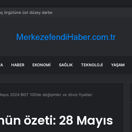
suç örgütüne üst düzey darbe
FA
HABER
EKONOMI
SAĞLIK
TEKNOLOJI
YAŞAM
ayıs 2024 BIST 100’de değişimler ve döviz fiyatları
ün özeti: 28 Mayıs