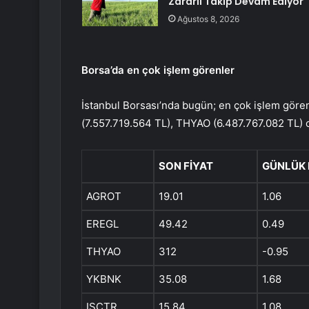
Zararlı Takip Devam Ediyor
Ağustos 8, 2026
Borsa’da en çok işlem görenler
İstanbul Borsası’nda bugün; en çok işlem gör
(7.557.719.564 TL), THYAO (6.487.767.082 TL) 
SON FİYAT
GÜNLÜK 
AGROT
19.01
1.06
EREGL
49.42
0.49
THYAO
312
-0.95
YKBNK
35.08
1.68
ISCTR
15.84
1.08