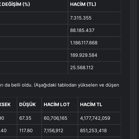
 DEĞİŞİM (%)
HACİM (TL)
7.315.355
88.185.437
1.186.117.668
189.929.584
25.568.112
ı da belli oldu. (Aşağıdaki tablodan yükselen ve düşen
KSEK
DÜŞÜK
HACIM LOT
HACIM TL
90
67.35
60,706,165
4,177,742,059
.40
117.80
7,156,912
851,253,418