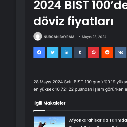
2024 BIST 100’d
döviz fiyatları
NURCAN BAYRAM
Mayıs 28, 2024
Facebook
Twitter
LinkedIn
Tumblr
Pinterest
Reddit
28 Mayıs 2024 Salı, BIST 100 günü %0.19 yüks
en yüksek 10.721,22 puandan işlem görürken e
İlgili Makaleler
Afyonkarahisar’da Tarımda