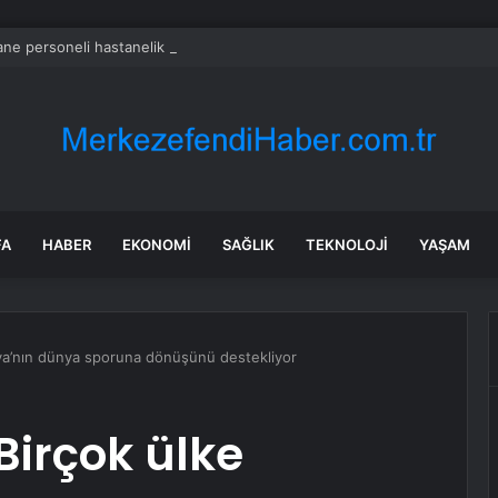
ne personeli hastanelik oldu
FA
HABER
EKONOMI
SAĞLIK
TEKNOLOJI
YAŞAM
usya’nın dünya sporuna dönüşünü destekliyor
 Birçok ülke