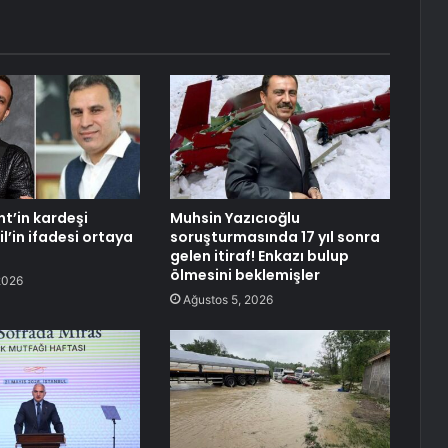
nt’in kardeşi
Muhsin Yazıcıoğlu
l’in ifadesi ortaya
soruşturmasında 17 yıl sonra
gelen itiraf! Enkazı bulup
ölmesini beklemişler
2026
Ağustos 5, 2026