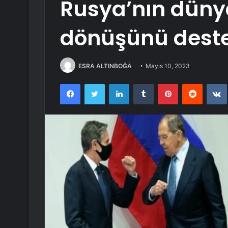
Rusya’nın düny
dönüşünü deste
ESRA ALTINBOĞA
Mayıs 10, 2023
Facebook
Twitter
LinkedIn
Tumblr
Pinterest
Reddit