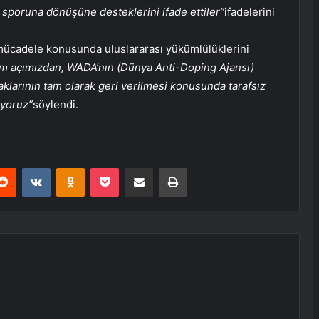
sporuna dönüşüne desteklerini ifade ettiler”
ifadelerini
ücadele konusunda uluslararası yükümlülüklerini
im açımızdan, WADA’nın (Dünya Anti-Doping Ajansı)
larının tam olarak geri verilmesi konusunda tarafsız
uyoruz”
söylendi.
erest
Reddit
VKontakte
Odnoklassniki
Pocket
E-Posta ile paylaş
Yazdır