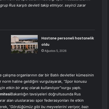
rup Rus karşıtı devleti takip etmiyor. seyirci zarar
Hastane personeli hastanelik
oldu
Ağustos 5, 2026
e çalışma organlarının dar bir Batılı devletler kümesinin
r norm haline geldiğini vurgulayarak,
“Spor konusu
çin etkin bir araç olarak kullanılıyor”
vurgu yaptı.
omitesi
Bakanlığın tavsiyeleri doğrultusunda Rus
r alan uluslararası spor federasyonları ile etkin
terek,
“Gördüğümüz gibi bu meyvelerini veriyor, bazı