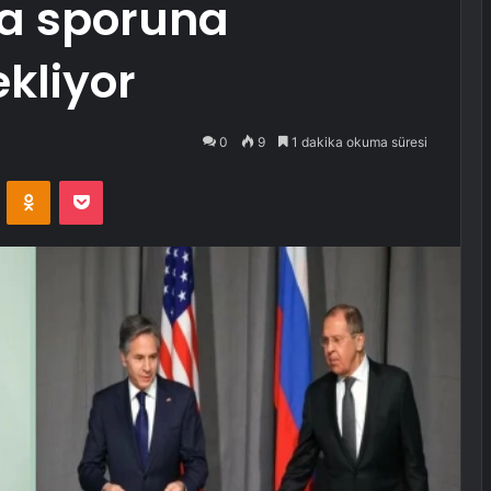
a sporuna
kliyor
0
9
1 dakika okuma süresi
VKontakte
Odnoklassniki
Pocket