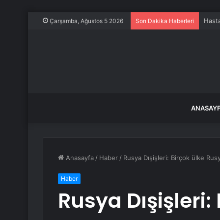
Hasta
Çarşamba, Ağustos 5 2026
Son Dakika Haberleri
ANASAY
Anasayfa
/
Haber
/
Rusya Dışişleri: Birçok ülke R
Haber
Rusya Dışişleri: