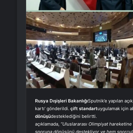
Rusya Dışişleri Bakanlığı
Sputnik’e yapılan açık
kartı’ gönderildi.
çift
standart
uygulamak için akt
dönüşü
desteklediğini belirtti.
açıklamada,
“Uluslararası Olimpiyat hareketin
sporuna dönüşünü destekliyor ve hem sporcular