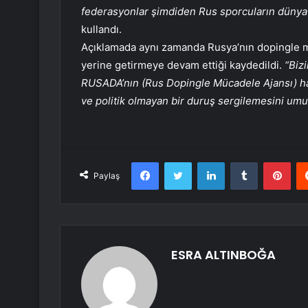
federasyonlar şimdiden Rus sporcuların dünya 
kullandı.
Açıklamada aynı zamanda Rusya’nın dopingle m
yerine getirmeye devam ettiği kaydedildi.
“Biz
RUSADA’nın (Rus Dopingle Mücadele Ajansı) hak
ve politik olmayan bir duruş sergilemesini um
Facebook
Twitter
LinkedIn
Tumblr
Pint
Paylaş
ESRA ALTINBOĞA