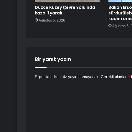
Düzce Kuzey Çevre Yolu’nda
Bakan Erso
kaza: 1 yaralı
sürdürüleb
kadim örne
Ağustos 5, 2026
Ağustos 5, 
Bir yanıt yazın
E-posta adresiniz yayınlanmayacak.
Gerekli alanlar
*
i
Y
o
r
u
m
*