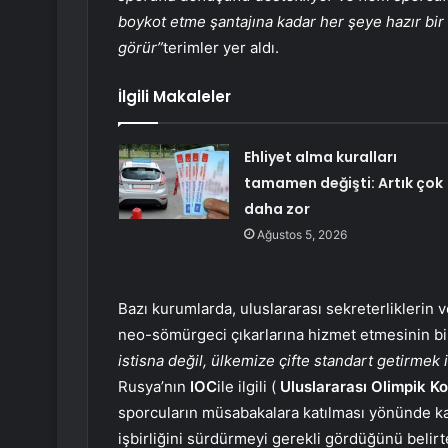
boykot etme şantajına kadar her şeye hazır bir g
görür”
terimler yer aldı.
İlgili Makaleler
Ehliyet alma kuralları
tamamen değişti: Artık çok
daha zor
Ağustos 5, 2026
Bazı kurumlarda, uluslararası sekreterliklerin v
neo-sömürgeci çıkarlarına hizmet etmesinin bi
istisna değil, ülkemize çifte standart getirmek i
Rusya’nın
IOC
ile ilgili (
Uluslararası Olimpik K
sporcuların müsabakalara katılması yönünde kara
işbirliğini sürdürmeyi gerekli gördüğünü belir