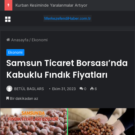
Kurban Kesiminde Yaralanmalar Artıyor
Menü
Anasayfa
/
Ekonomi
Ekonomi
Samsun Ticaret Borsası’nda
Kabuklu Fındık Fiyatları
BETÜL BAGLARS
Ekim 31, 2023
0
6
Bir dakikadan az