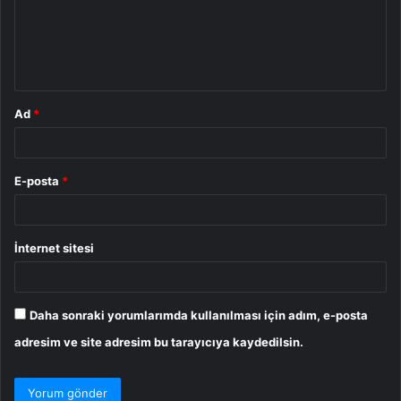
u
m
*
Ad
*
E-posta
*
İnternet sitesi
Daha sonraki yorumlarımda kullanılması için adım, e-posta
adresim ve site adresim bu tarayıcıya kaydedilsin.