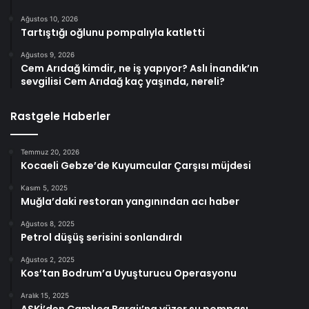
Ağustos 10, 2026
Tartıştığı oğlunu pompalıyla katletti
Ağustos 9, 2026
Cem Arıdağ kimdir, ne iş yapıyor? Aslı İnandık’ın
sevgilisi Cem Arıdağ kaç yaşında, nereli?
Rastgele Haberler
Temmuz 20, 2026
Kocaeli Gebze’de Kuyumcular Çarşısı müjdesi
Kasım 5, 2025
Muğla’daki restoran yangınından acı haber
Ağustos 8, 2025
Petrol düşüş serisini sonlandırdı
Ağustos 2, 2025
Kos’tan Bodrum’a Uyuşturucu Operasyonu
Aralık 15, 2025
ASKİ’den Çamlıca Barajı’na yüzer su pompası