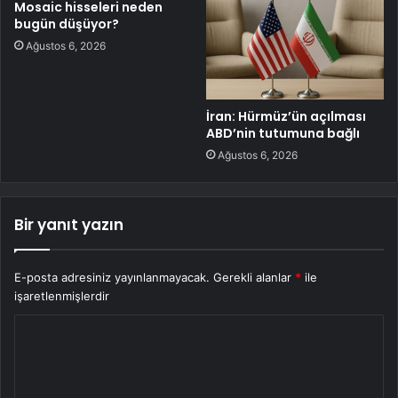
Mosaic hisseleri neden
bugün düşüyor?
Ağustos 6, 2026
İran: Hürmüz’ün açılması
ABD’nin tutumuna bağlı
Ağustos 6, 2026
Bir yanıt yazın
E-posta adresiniz yayınlanmayacak.
Gerekli alanlar
*
ile
işaretlenmişlerdir
Y
o
r