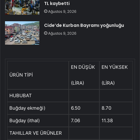
TL kaybetti
Ağustos 9, 2026
Cide’de Kurban Bayramı yoğunluğu
Ağustos 9, 2026
EN DÜŞÜK
EN YÜKSEK
ÜRÜN TİPİ
(LİRA)
(LİRA)
HUBUBAT
Buğday ekmeği)
6.50
8.70
Buğday (ithal)
7.06
11.38
TAHILLAR VE ÜRÜNLER