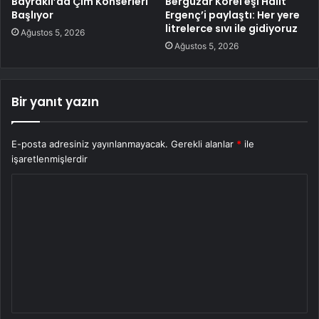
Bayraklı’da Çim Konserleri
Bergüzar Korel eşi Halit
Başlıyor
Ergenç’i paylaştı: Her yere
litrelerce sıvı ile gidiyoruz
Ağustos 5, 2026
Ağustos 5, 2026
Bir yanıt yazın
E-posta adresiniz yayınlanmayacak.
Gerekli alanlar
*
ile
işaretlenmişlerdir
Y
o
r
u
m
*