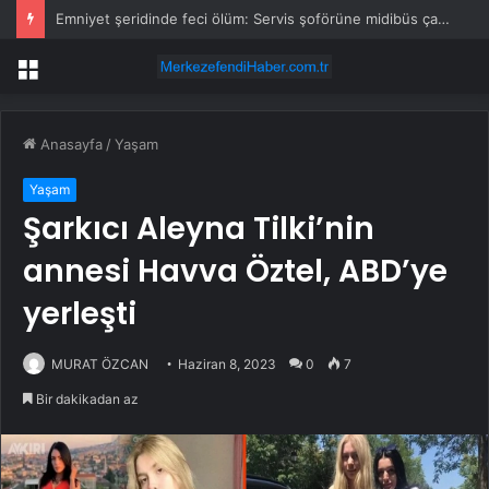
Emniyet şeridinde feci ölüm: Servis şoförüne midibüs çarptı
Menü
Anasayfa
/
Yaşam
Yaşam
Şarkıcı Aleyna Tilki’nin
annesi Havva Öztel, ABD’ye
yerleşti
MURAT ÖZCAN
Haziran 8, 2023
0
7
Bir dakikadan az