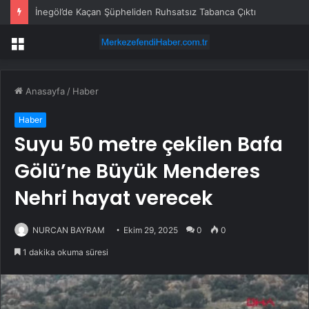
İnegöl’de Kaçan Şüpheliden Ruhsatsız Tabanca Çıktı
Menü
Anasayfa
/
Haber
Haber
Suyu 50 metre çekilen Bafa
Gölü’ne Büyük Menderes
Nehri hayat verecek
NURCAN BAYRAM
Ekim 29, 2025
0
0
1 dakika okuma süresi