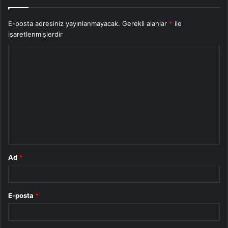
E-posta adresiniz yayınlanmayacak.
Gerekli alanlar
*
ile
işaretlenmişlerdir
Y
o
r
u
m
*
Ad
*
E-posta
*