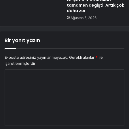
tamamen değişti: Artık çok
daha zor
Ağustos 5, 2026
Bir yanıt yazın
E-posta adresiniz yayınlanmayacak.
Gerekli alanlar
*
ile
işaretlenmişlerdir
Y
o
r
u
m
*