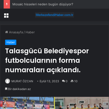
Mosaic hisseleri neden bugün düşüyor?
Menü
Anasayfa
/
Haber
Haber
Talasgücü Belediyespor
futbolcularının forma
numaraları açıklandı.
MURAT ÖZCAN
Eylül 13, 2023
0
10
Bir dakikadan az