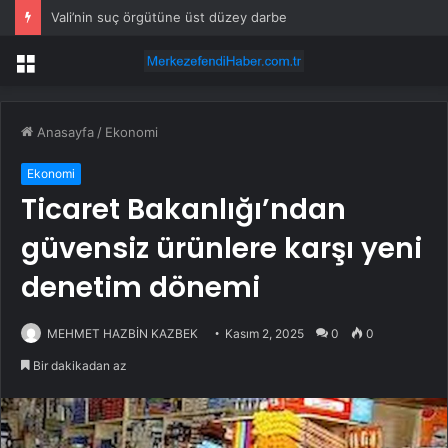
Vali’nin suç örgütüne üst düzey darbe
Menü
Anasayfa
/
Ekonomi
Ekonomi
Ticaret Bakanlığı’ndan
güvensiz ürünlere karşı yeni
denetim dönemi
MEHMET HAZBİN KAZBEK
Kasım 2, 2025
0
0
Bir dakikadan az