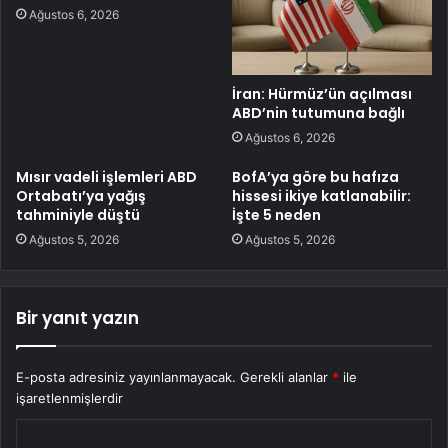
Ağustos 6, 2026
İran: Hürmüz’ün açılması
ABD’nin tutumuna bağlı
Ağustos 6, 2026
Mısır vadeli işlemleri ABD
BofA’ya göre bu hafıza
Ortabatı’ya yağış
hissesi ikiye katlanabilir:
tahminiyle düştü
İşte 5 neden
Ağustos 5, 2026
Ağustos 5, 2026
Bir yanıt yazın
E-posta adresiniz yayınlanmayacak.
Gerekli alanlar
*
ile
işaretlenmişlerdir
Y