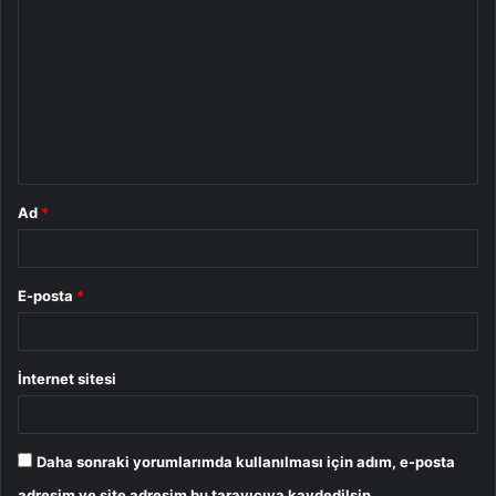
o
r
u
m
*
Ad
*
E-posta
*
İnternet sitesi
Daha sonraki yorumlarımda kullanılması için adım, e-posta
adresim ve site adresim bu tarayıcıya kaydedilsin.