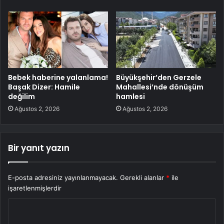
Bebek haberine yalanlama!
Büyükşehir’den Gerzele
Başak Dizer: Hamile
Mahallesi’nde dönüşüm
değilim
hamlesi
Ağustos 2, 2026
Ağustos 2, 2026
Bir yanıt yazın
E-posta adresiniz yayınlanmayacak.
Gerekli alanlar
*
ile
işaretlenmişlerdir
Y
o