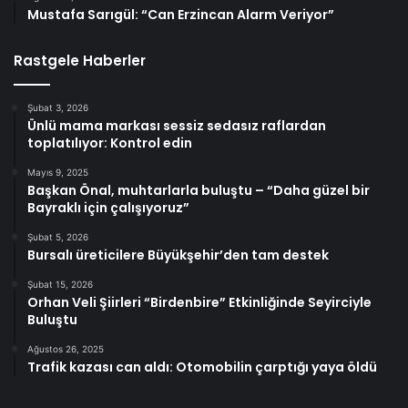
Mustafa Sarıgül: “Can Erzincan Alarm Veriyor”
Rastgele Haberler
Şubat 3, 2026
Ünlü mama markası sessiz sedasız raflardan
toplatılıyor: Kontrol edin
Mayıs 9, 2025
Başkan Önal, muhtarlarla buluştu – “Daha güzel bir
Bayraklı için çalışıyoruz”
Şubat 5, 2026
Bursalı üreticilere Büyükşehir’den tam destek
Şubat 15, 2026
Orhan Veli Şiirleri “Birdenbire” Etkinliğinde Seyirciyle
Buluştu
Ağustos 26, 2025
Trafik kazası can aldı: Otomobilin çarptığı yaya öldü