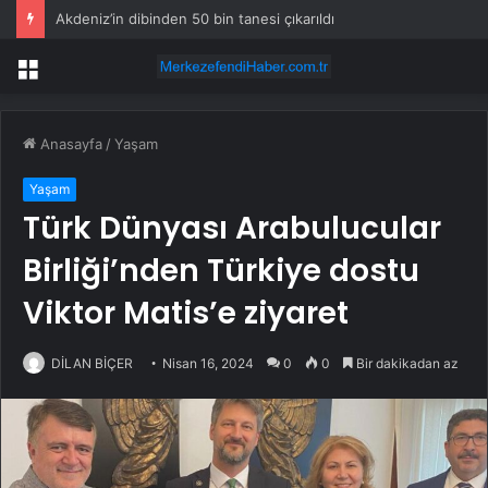
Akdeniz’in dibinden 50 bin tanesi çıkarıldı
Menü
Anasayfa
/
Yaşam
Yaşam
Türk Dünyası Arabulucular
Birliği’nden Türkiye dostu
Viktor Matis’e ziyaret
DİLAN BİÇER
Nisan 16, 2024
0
0
Bir dakikadan az