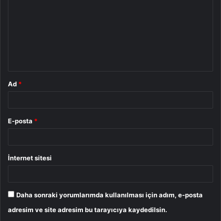
r
u
m
*
Ad
*
E-posta
*
İnternet sitesi
Daha sonraki yorumlarımda kullanılması için adım, e-posta
adresim ve site adresim bu tarayıcıya kaydedilsin.