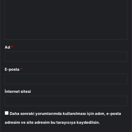
r
u
m
*
Ad
*
E-posta
*
İnternet sitesi
Daha sonraki yorumlarımda kullanılması için adım, e-posta
adresim ve site adresim bu tarayıcıya kaydedilsin.