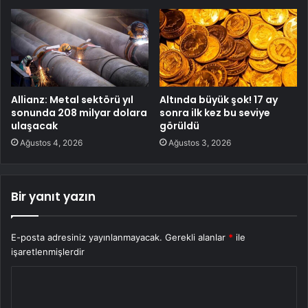
Allianz: Metal sektörü yıl
Altında büyük şok! 17 ay
sonunda 208 milyar dolara
sonra ilk kez bu seviye
ulaşacak
görüldü
Ağustos 4, 2026
Ağustos 3, 2026
Bir yanıt yazın
E-posta adresiniz yayınlanmayacak.
Gerekli alanlar
*
ile
işaretlenmişlerdir
Y
o