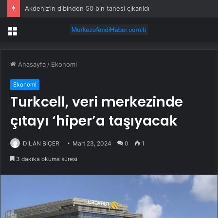
Akdeniz’in dibinden 50 bin tanesi çıkarıldı
Menü
Anasayfa
/
Ekonomi
Ekonomi
Turkcell, veri merkezinde
çıtayı ‘hiper’a taşıyacak
DİLAN BİÇER
Mart 23, 2024
0
1
3 dakika okuma süresi