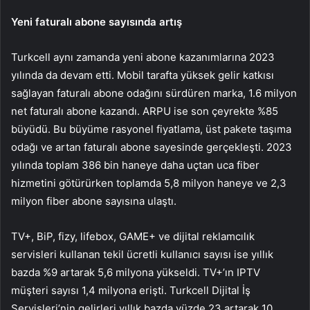
Yeni faturalı abone sayısında artış
Turkcell aynı zamanda yeni abone kazanımlarına 2023
yılında da devam etti. Mobil tarafta yüksek gelir katkısı
sağlayan faturalı abone odağını sürdüren marka, 1.6 milyon
net faturalı abone kazandı. ARPU ise son çeyrekte %85
büyüdü. Bu büyüme rasyonel fiyatlama, üst pakete taşıma
odağı ve artan faturalı abone sayesinde gerçekleşti. 2023
yılında toplam 386 bin haneye daha uçtan uca fiber
hizmetini götürürken toplamda 5,8 milyon haneye ve 2,3
milyon fiber abone sayısına ulaştı.
TV+, BiP, fizy, lifebox, GAME+ ve dijital reklamcılık
servisleri kullanan tekil ücretli kullanıcı sayısı ise yıllık
bazda %9 artarak 5,6 milyona yükseldi. TV+’ın IPTV
müşteri sayısı 1,4 milyona erişti. Turkcell Dijital İş
Servisleri’nin gelirleri yıllık bazda yüzde 23 artarak 10