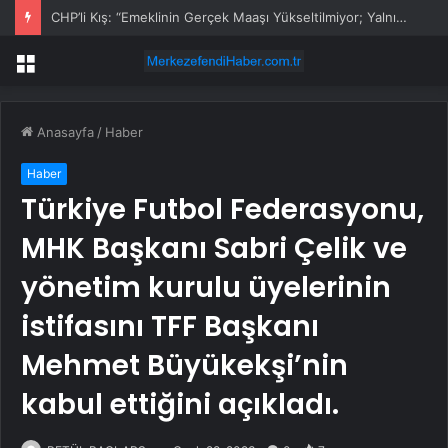
CHP’li Kış: “Emeklinin Gerçek Maaşı Yükseltilmiyor; Yalnızca Açlık Sınırının Altında Yaşayacağı Yeni Rakam İlan Ediliyor”
Menü
Anasayfa
/
Haber
Haber
Türkiye Futbol Federasyonu,
MHK Başkanı Sabri Çelik ve
yönetim kurulu üyelerinin
istifasını TFF Başkanı
Mehmet Büyükekşi’nin
kabul ettiğini açıkladı.